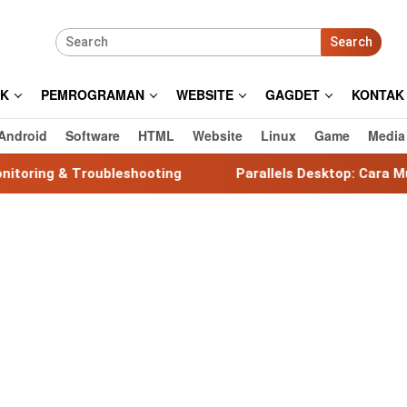
Search
IK
PEMROGRAMAN
WEBSITE
GAGDET
KONTAK
Android
Software
HTML
Website
Linux
Game
Media
ubleshooting
Parallels Desktop: Cara Mudah Menjalan