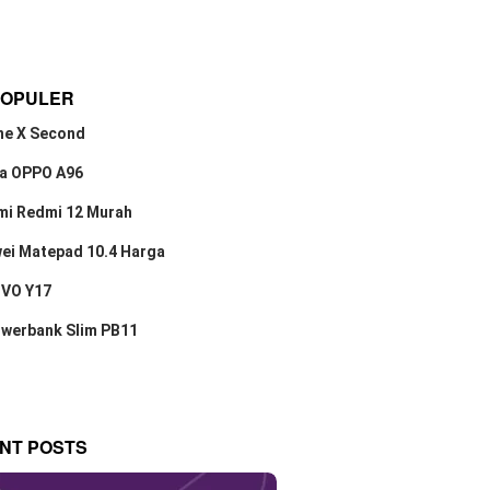
POPULER
ne X Second
a OPPO A96
mi Redmi 12 Murah
ei Matepad 10.4 Harga
IVO Y17
owerbank Slim PB11
NT POSTS