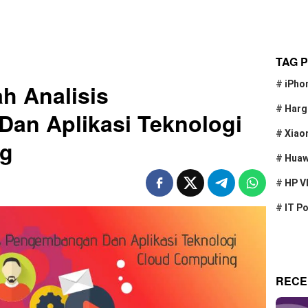
TAG 
#
iPho
h Analisis
#
Harg
an Aplikasi Teknologi
#
Xiao
ng
#
Huaw
#
HP V
#
IT P
RECE