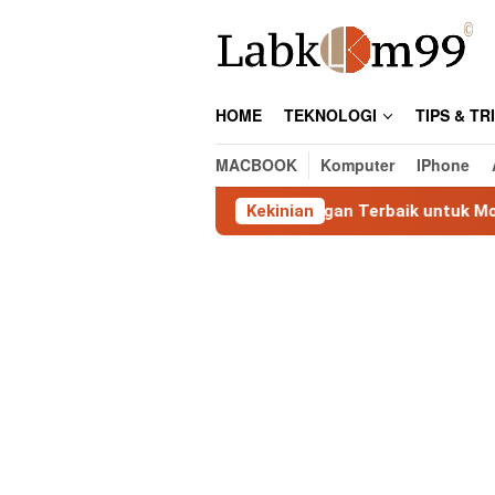
Skip
to
content
HOME
TEKNOLOGI
TIPS & TR
MACBOOK
Komputer
IPhone
shark: Tool Analisis Jaringan Terbaik untuk Monitoring & Tro
Kekinian