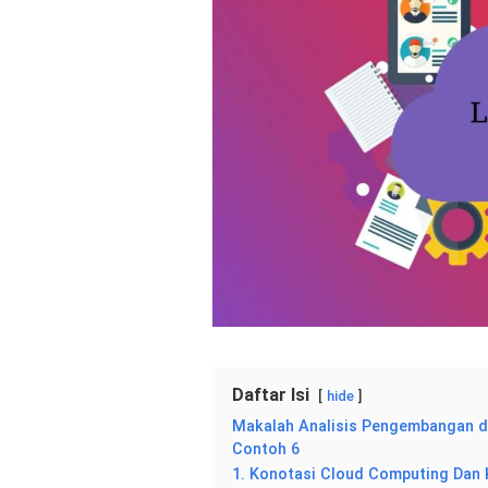
Daftar Isi
hide
Makalah Analisis Pengembangan d
Contoh 6
1. Konotasi Cloud Computing Dan 