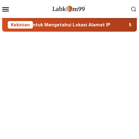
Skip
Mobile
to
Menu
content
 Lengkap untuk Mengetahui Lokasi Alamat IP
Kekinian
MaxMind 