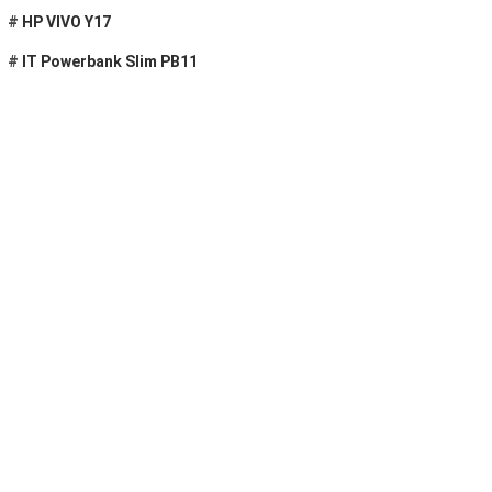
#
HP VIVO Y17
#
IT Powerbank Slim PB11