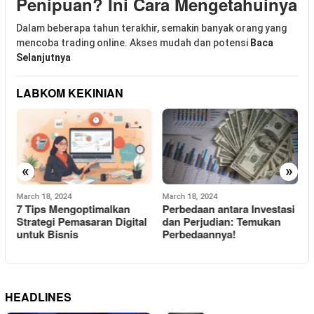
Penipuan? Ini Cara Mengetahuinya
Dalam beberapa tahun terakhir, semakin banyak orang yang
mencoba trading online. Akses mudah dan potensi
Baca
Selanjutnya
LABKOM KEKINIAN
«
»
March 18, 2024
March 18, 2024
M
7 Tips Mengoptimalkan
Perbedaan antara Investasi
1
n
Strategi Pemasaran Digital
dan Perjudian: Temukan
d
untuk Bisnis
Perbedaannya!
HEADLINES