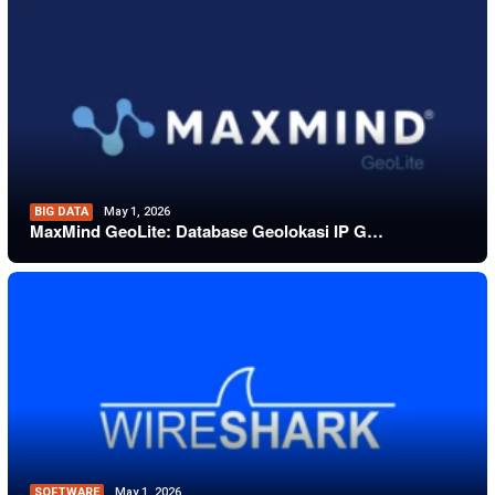
BIG DATA
May 1, 2026
MaxMind GeoLite: Database Geolokasi IP G…
SOFTWARE
May 1, 2026