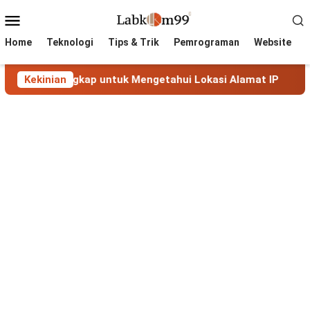
Skip
Mobile
to
Menu
content
Home
Teknologi
Tips & Trik
Pemrograman
Website
 Lengkap untuk Mengetahui Lokasi Alamat IP
Kekinian
MaxMind 