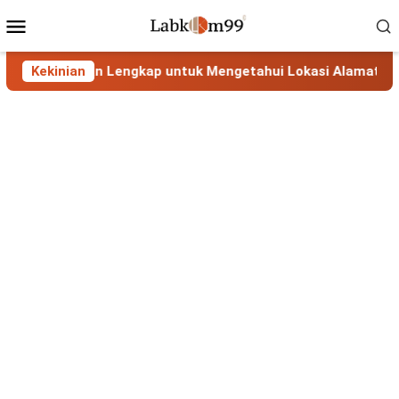
Skip
Mobile
to
Menu
content
IP: Panduan Lengkap untuk Mengetahui Lokasi Alamat IP
Kekinian