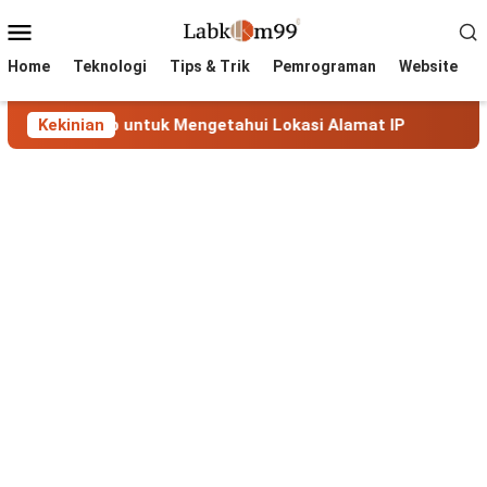
Skip
Mobile
to
Menu
content
Home
Teknologi
Tips & Trik
Pemrograman
Website
gkap untuk Mengetahui Lokasi Alamat IP
Kekinian
MaxMind GeoLi