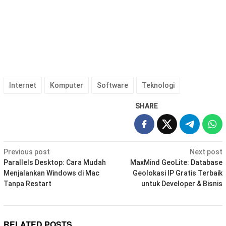
Internet
Komputer
Software
Teknologi
SHARE
Post
Previous post
Next post
navigation
Parallels Desktop: Cara Mudah
MaxMind GeoLite: Database
Menjalankan Windows di Mac
Geolokasi IP Gratis Terbaik
Tanpa Restart
untuk Developer & Bisnis
RELATED POSTS