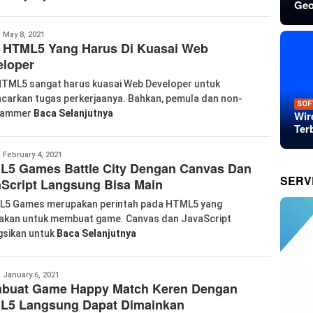
Geo
anglu
May 8, 2021
l HTML5 Yang Harus Di Kuasai Web
iao
eloper
 HTML5 sangat harus kuasai Web Developer untuk
carkan tugas perkerjaanya. Bahkan, pemula dan non-
SOF
rammer
Baca Selanjutnya
Wir
Ter
abkom99
February 4, 2021
L5 Games Battle City Dengan Canvas Dan
SERV
Script Langsung Bisa Main
5 Games merupakan perintah pada HTML5 yang
akan untuk membuat game. Canvas dan JavaScript
gsikan untuk
Baca Selanjutnya
abkom99
January 6, 2021
buat Game Happy Match Keren Dengan
L5 Langsung Dapat Dimainkan