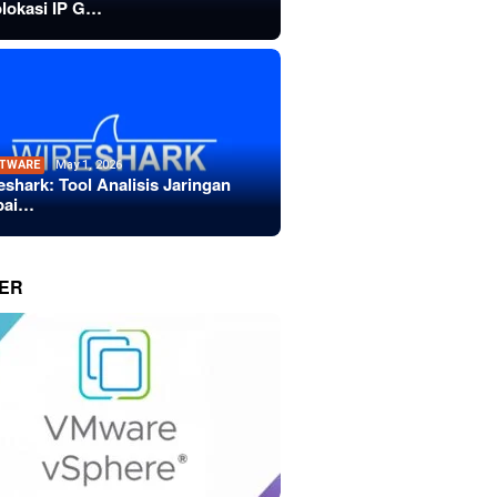
lokasi IP G…
TWARE
May 1, 2026
eshark: Tool Analisis Jaringan
bai…
ER