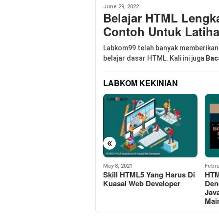
June 29, 2022
Belajar HTML Lengka
Contoh Untuk Latih
Labkom99 telah banyak memberikan
belajar dasar HTML. Kali ini juga
Bac
LABKOM KEKINIAN
«
May 8, 2021
February 4, 2021
Janua
Skill HTML5 Yang Harus Di
HTML5 Games Battle City
Mem
Kuasai Web Developer
Dengan Canvas Dan
Mat
JavaScript Langsung Bisa
HTM
Main
Dim