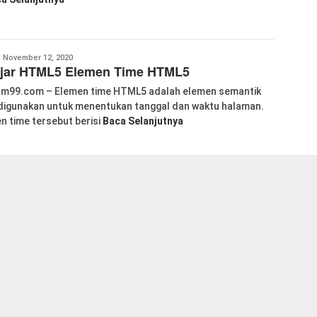
abkom99
November 12, 2020
ajar HTML5 Elemen Time HTML5
m99.com – Elemen time HTML5 adalah elemen semantik
digunakan untuk menentukan tanggal dan waktu halaman.
n time tersebut berisi
Baca Selanjutnya
abkom99
November 12, 2020
jar HTML5 Elemen Article Dan Elemen Aside
L5
m99.com – Elemen article HTML5 adalah tag semantik
mendefinisikan konten eksternal. Konten eksternal dapat
a artikel baru
Baca Selanjutnya
abkom99
November 12, 2020
ajar HTML5 Elemen Navigasi HTML5