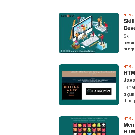
W
HTML
Skil
P
Dev
Skill
melan
prog
l
HTML
HTM
Java
HTML
digun
difun
l
HTML
Mem
HTM