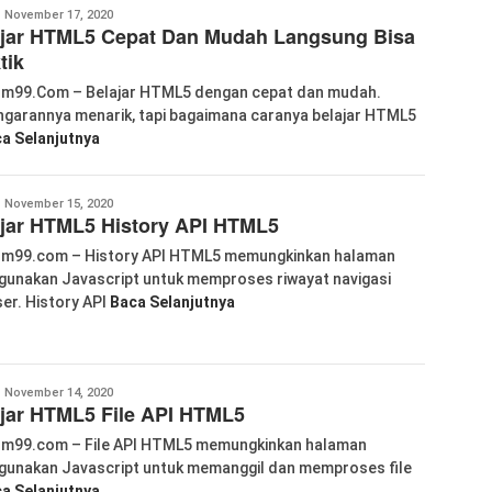
abkom99
November 17, 2020
ajar HTML5 Cepat Dan Mudah Langsung Bisa
tik
m99.Com – Belajar HTML5 dengan cepat dan mudah.
garannya menarik, tapi bagaimana caranya belajar HTML5
a Selanjutnya
abkom99
November 15, 2020
jar HTML5 History API HTML5
m99.com – History API HTML5 memungkinkan halaman
unakan Javascript untuk memproses riwayat navigasi
er. History API
Baca Selanjutnya
abkom99
November 14, 2020
jar HTML5 File API HTML5
m99.com – File API HTML5 memungkinkan halaman
unakan Javascript untuk memanggil dan memproses file
a Selanjutnya