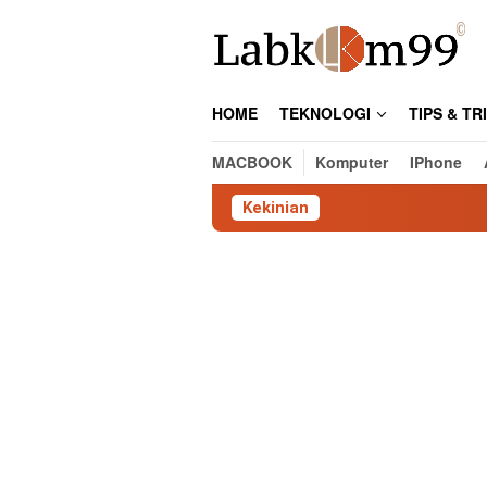
Skip
to
content
HOME
TEKNOLOGI
TIPS & TR
MACBOOK
Komputer
IPhone
Kekinian