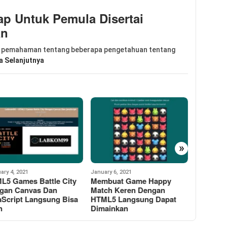
p Untuk Pemula Disertai
an
 pemahaman tentang beberapa pengetahuan tentang
a Selanjutnya
»
ry 6, 2021
November 30, 2020
November 2
buat Game Happy
Membuat Menu Navigasi
Templat
ch Keren Dengan
Responsive HTML5
Mouse H
L5 Langsung Dapat
CSS3
ainkan