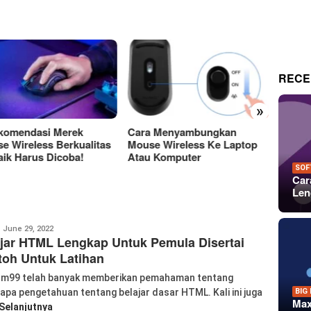
RECE
»
a Menyambungkan
Perbedaan Antara Layar
15 Tem
e Wireless Ke Laptop
OLED Dan LCD Mana Yang
Keren
 Komputer
Lebih Baik?
Untuk 
Dan P
SOF
Car
Len
anglu
June 29, 2022
jar HTML Lengkap Untuk Pemula Disertai
iao
oh Untuk Latihan
m99 telah banyak memberikan pemahaman tentang
BIG
apa pengetahuan tentang belajar dasar HTML. Kali ini juga
Max
Selanjutnya