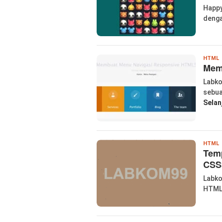
Happy
denga
l
HTML
Mem
Labko
sebua
Selan
l
HTML
Tem
CSS
Labko
HTML5