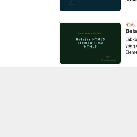
l
HTML
Bel
Labko
yang 
Eleme
l
HTML
Bela
HTM
Labko
yang 
berup
l
HTML
Bel