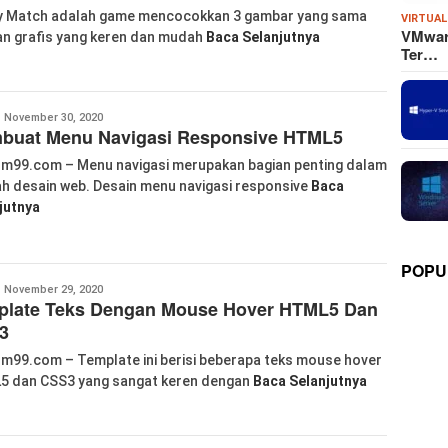
 Match adalah game mencocokkan 3 gambar yang sama
VIRTUAL
VMware
n grafis yang keren dan mudah
Baca Selanjutnya
Ter…
abkom99
November 30, 2020
buat Menu Navigasi Responsive HTML5
m99.com – Menu navigasi merupakan bagian penting dalam
h desain web. Desain menu navigasi responsive
Baca
jutnya
POPU
abkom99
November 29, 2020
plate Teks Dengan Mouse Hover HTML5 Dan
3
m99.com – Template ini berisi beberapa teks mouse hover
 dan CSS3 yang sangat keren dengan
Baca Selanjutnya