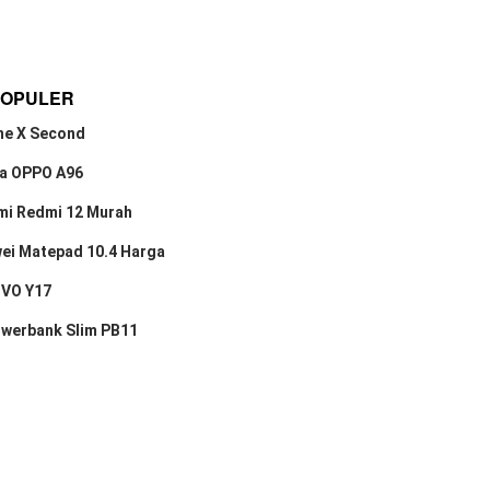
POPULER
ne X Second
a OPPO A96
mi Redmi 12 Murah
ei Matepad 10.4 Harga
IVO Y17
owerbank Slim PB11