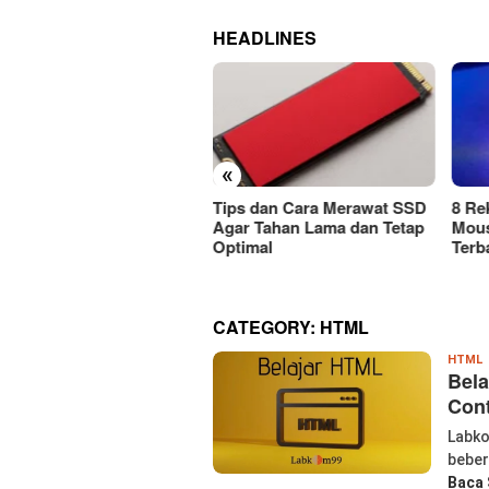
HEADLINES
«
ps dan Cara Merawat SSD
8 Rekomendasi Merek
Car
r Tahan Lama dan Tetap
Mouse Wireless Berkualitas
Mous
timal
Terbaik Harus Dicoba!
Atau
CATEGORY:
HTML
W
HTML
Bela
P
Cont
Labko
beber
Baca 