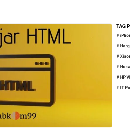
TAG 
#
iPho
#
Harg
#
Xiao
#
Huaw
#
HP V
#
IT P