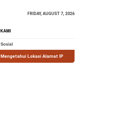
FRIDAY, AUGUST 7, 2026
 KAMI
 Sosial
si Alamat IP
MaxMind GeoLite: Database Geolokasi IP 