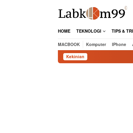
Skip
to
content
HOME
TEKNOLOGI
TIPS & TR
MACBOOK
Komputer
IPhone
Kekinian