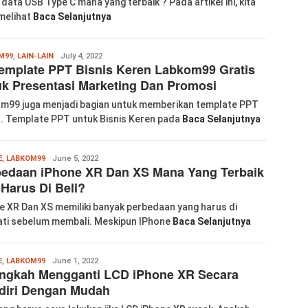
 data USB Type C mana yang terbaik ? Pada artikel ini, kita
melihat
Baca Selanjutnya
Wanglu
M99
,
LAIN-LAIN
July 4, 2022
emplate PPT Bisnis Keren Labkom99 Gratis
Piao
k Presentasi Marketing Dan Promosi
m99 juga menjadi bagian untuk memberikan template PPT
s. Template PPT untuk Bisnis Keren pada
Baca Selanjutnya
Wanglu
E
,
LABKOM99
June 5, 2022
bedaan iPhone XR Dan XS Mana Yang Terbaik
Piao
Harus Di Beli?
e XR Dan XS memiliki banyak perbedaan yang harus di
ti sebelum membali. Meskipun IPhone
Baca Selanjutnya
Wanglu
E
,
LABKOM99
June 1, 2022
angkah Mengganti LCD iPhone XR Secara
Piao
diri Dengan Mudah