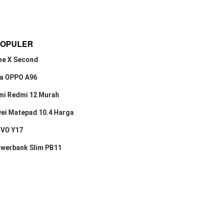
POPULER
ne X Second
a OPPO A96
mi Redmi 12 Murah
ei Matepad 10.4 Harga
IVO Y17
owerbank Slim PB11