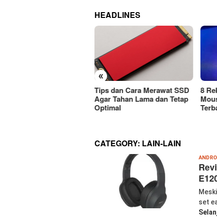
HEADLINES
«
ps dan Cara Merawat SSD
8 Rekomendasi Merek
Car
r Tahan Lama dan Tetap
Mouse Wireless Berkualitas
Mous
timal
Terbaik Harus Dicoba!
Atau
CATEGORY:
LAIN-LAIN
ANDRO
Revi
E12
Meski
set e
Selan