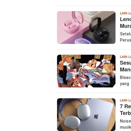
LAIN-L
Leno
Mur
Setel
Perus
LAIN-L
Sesu
Mang
Bleac
yang 
LAIN-L
7 R
Terb
Noise
musik