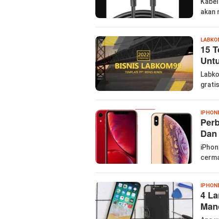
Kabel
akan 
LABKO
15 T
Untu
Labko
grati
IPHON
Per
Dan 
iPhon
cerma
IPHON
4 L
Man