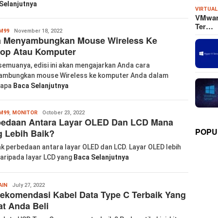
Selanjutnya
VIRTUAL
VMware
Ter…
Wanglu
M99
November 18, 2022
a Menyambungkan Mouse Wireless Ke
Piao
top Atau Komputer
semuanya, edisi ini akan mengajarkan Anda cara
mbungkan mouse Wireless ke komputer Anda dalam
rapa
Baca Selanjutnya
Wanglu
M99
,
MONITOR
October 23, 2022
bedaan Antara Layar OLED Dan LCD Mana
Piao
POPU
 Lebih Baik?
k perbedaan antara layar OLED dan LCD. Layar OLED lebih
daripada layar LCD yang
Baca Selanjutnya
Wanglu
AIN
July 27, 2022
ekomendasi Kabel Data Type C Terbaik Yang
Piao
t Anda Beli