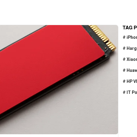
TAG 
#
iPho
#
Harg
#
Xiao
#
Huaw
#
HP V
#
IT P