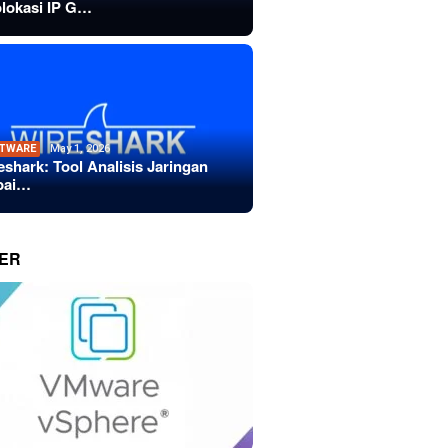
lokasi IP G…
TWARE
May 1, 2026
eshark: Tool Analisis Jaringan
bai…
ER