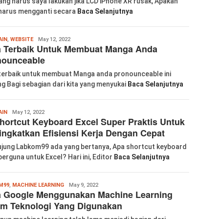
ang harus saya lakukan jika LCD iPhone XR rusak, Apakah
harus mengganti secara
Baca Selanjutnya
Wanglu
AIN
,
WEBSITE
May 12, 2022
a Terbaik Untuk Membuat Manga Anda
Piao
nounceable
terbaik untuk membuat Manga anda pronounceable ini
ng Bagi sebagian dari kita yang menyukai
Baca Selanjutnya
Wanglu
AIN
May 12, 2022
hortcut Keyboard Excel Super Praktis Untuk
Piao
ngkatkan Efisiensi Kerja Dengan Cepat
jung Labkom99 ada yang bertanya, Apa shortcut keyboard
berguna untuk Excel? Hari ini, Editor
Baca Selanjutnya
Wanglu
M99
,
MACHINE LEARNING
May 9, 2022
a Google Menggunakan Machine Learning
Piao
am Teknologi Yang Digunakan