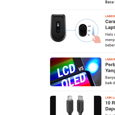
Baca 
LABKO
Car
Lap
Halo 
menya
bebe
LABKO
Per
Yang
Banya
baik 
LAIN-L
10 R
Dapa