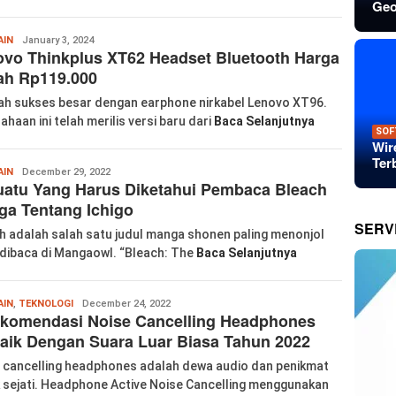
Geo
Wanglu
AIN
January 3, 2024
vo Thinkplus XT62 Headset Bluetooth Harga
Piao
ah Rp119.000
ah sukses besar dengan earphone nirkabel Lenovo XT96.
ahaan ini telah merilis versi baru dari
Baca Selanjutnya
SOF
Wir
Ter
Wanglu
AIN
December 29, 2022
atu Yang Harus Diketahui Pembaca Bleach
Piao
a Tentang Ichigo
SERV
h adalah salah satu judul manga shonen paling menonjol
dibaca di Mangaowl. “Bleach: The
Baca Selanjutnya
Wanglu
AIN
,
TEKNOLOGI
December 24, 2022
ekomendasi Noise Cancelling Headphones
Piao
aik Dengan Suara Luar Biasa Tahun 2022
 cancelling headphones adalah dewa audio dan penikmat
 sejati. Headphone Active Noise Cancelling menggunakan