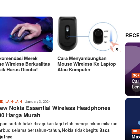
RECE
»
a Menyambungkan
Perbedaan Antara Layar
15 Tem
e Wireless Ke Laptop
OLED Dan LCD Mana Yang
Keren
 Komputer
Lebih Baik?
Untuk 
Dan P
SOF
Car
Len
Wanglu
ID
,
LAIN-LAIN
January 3, 2024
ew Nokia Essential Wireless Headphones
Piao
00 Harga Murah
pun sudah tidak diragukan lagi telah mengirimkan miliaran
arbud selama bertahun-tahun, Nokia tidak begitu
Baca
BIG
Max
jutnya