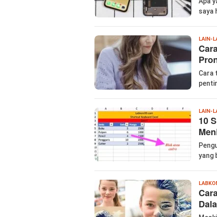
Apa y
saya 
LAIN-L
Car
Pro
Cara 
penti
LAIN-L
10 S
Meni
Pengu
yang 
LABKO
Car
Dal