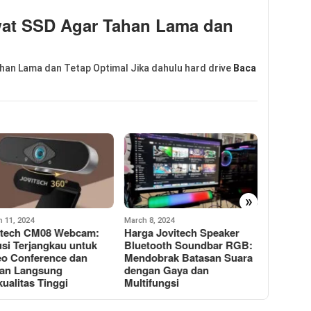
wat SSD Agar Tahan Lama dan
han Lama dan Tetap Optimal Jika dahulu hard drive
Baca
»
 8, 2024
March 7, 2024
February 27
ga Jovitech Speaker
Review Speaker Bluetooth
8 Rekom
etooth Soundbar RGB:
Portable Bass S16 –
Mouse W
dobrak Batasan Suara
Pengalaman Musik
Berkuali
gan Gaya dan
Berkualitas dengan Harga
Dicoba!
ifungsi
Terjangkau