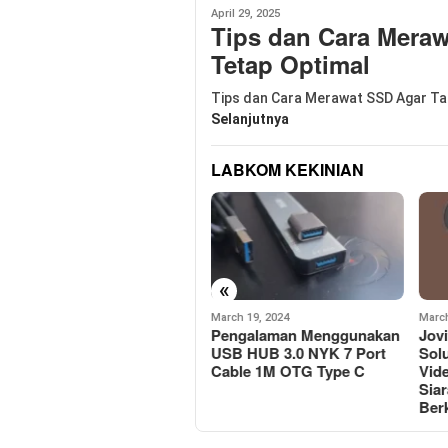
April 29, 2025
Tips dan Cara Mera
Tetap Optimal
Tips dan Cara Merawat SSD Agar Ta
Selanjutnya
LABKOM KEKINIAN
«
March 19, 2024
March 11, 2024
March
Pengalaman Menggunakan
Jovitech CM08 Webcam:
Har
USB HUB 3.0 NYK 7 Port
Solusi Terjangkau untuk
Blu
Cable 1M OTG Type C
Video Conference dan
Men
Siaran Langsung
den
Berkualitas Tinggi
Mult