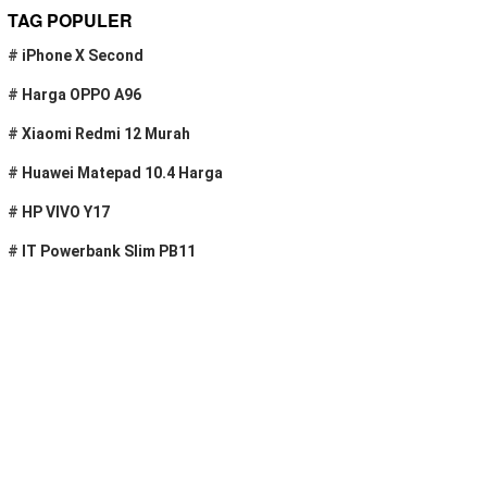
TAG POPULER
#
iPhone X Second
#
Harga OPPO A96
#
Xiaomi Redmi 12 Murah
#
Huawei Matepad 10.4 Harga
#
HP VIVO Y17
#
IT Powerbank Slim PB11