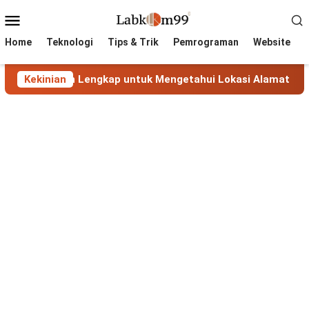
Skip
Mobile
to
Menu
content
Home
Teknologi
Tips & Trik
Pemrograman
Website
Panduan Lengkap untuk Mengetahui Lokasi Alamat IP
Kekinian
Ma