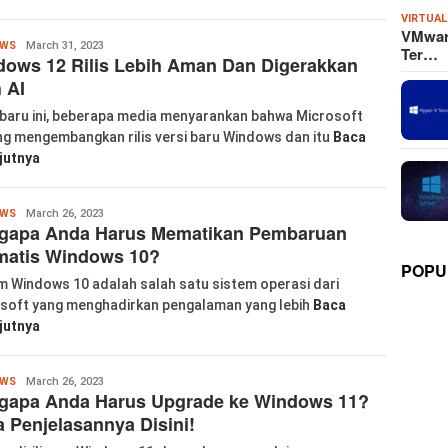
VIRTUAL
VMware
labkom99
OWS
March 31, 2023
Ter…
ows 12 Rilis Lebih Aman Dan Digerakkan
 AI
baru ini, beberapa media menyarankan bahwa Microsoft
g mengembangkan rilis versi baru Windows dan itu
Baca
jutnya
Wanglu
OWS
March 26, 2023
gapa Anda Harus Mematikan Pembaruan
Piao
matis Windows 10?
POPU
m Windows 10 adalah salah satu sistem operasi dari
soft yang menghadirkan pengalaman yang lebih
Baca
jutnya
Wanglu
OWS
March 26, 2023
gapa Anda Harus Upgrade ke Windows 11?
Piao
 Penjelasannya Disini!