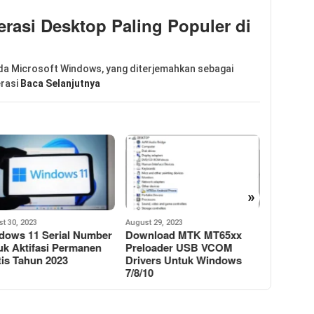
asi Desktop Paling Populer di
 Microsoft Windows, yang diterjemahkan sebagai
erasi
Baca Selanjutnya
»
t 29, 2023
March 31, 2023
March 26, 2
nload MTK MT65xx
Windows 12 Rilis Lebih
Mengapa
loader USB VCOM
Aman Dan Digerakkan
Mematik
vers Untuk Windows
Oleh AI
Otomati
10