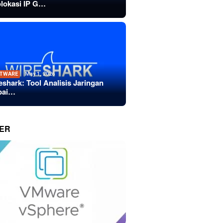
lokasi IP G…
TWARE
May 1, 2026
eshark: Tool Analisis Jaringan
bai…
ER