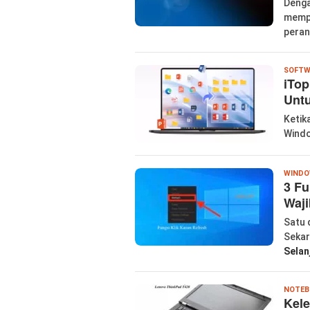
Denga
mempe
peran
SOFTW
iTop
Untu
Ketik
Windo
WIND
3 Fu
Waji
Satu 
Sekar
Selan
NOTEB
Kel