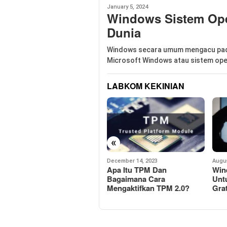
January 5, 2024
Windows Sistem Oper
Dunia
Windows secara umum mengacu pada
Microsoft Windows atau sistem op
LABKOM KEKINIAN
«
December 14, 2023
August 30, 2023
Augus
Apa Itu TPM Dan
Windows 11 Serial Number
Dow
Bagaimana Cara
Untuk Aktifasi Permanen
Pre
Mengaktifkan TPM 2.0?
Gratis Tahun 2023
Dri
7/8/