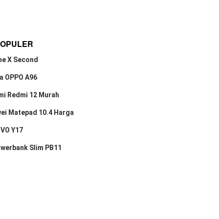
POPULER
ne X Second
a OPPO A96
mi Redmi 12 Murah
ei Matepad 10.4 Harga
IVO Y17
owerbank Slim PB11