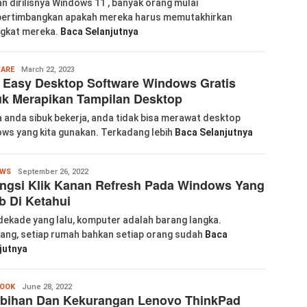
n dirilisnya Windows 11 , banyak orang mulai
rtimbangkan apakah mereka harus memutakhirkan
gkat mereka.
Baca Selanjutnya
Wanglu
ARE
March 22, 2023
 Easy Desktop Software Windows Gratis
Piao
k Merapikan Tampilan Desktop
a anda sibuk bekerja, anda tidak bisa merawat desktop
ws yang kita gunakan. Terkadang lebih
Baca Selanjutnya
Wanglu
OWS
September 26, 2022
ngsi Klik Kanan Refresh Pada Windows Yang
Piao
b Di Ketahui
dekade yang lalu, komputer adalah barang langka.
ang, setiap rumah bahkan setiap orang sudah
Baca
jutnya
Wanglu
OOK
June 28, 2022
ebihan Dan Kekurangan Lenovo ThinkPad
Piao