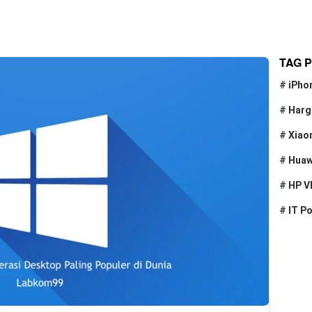
TAG 
#
iPho
#
Harg
#
Xiao
#
Huaw
#
HP V
#
IT P