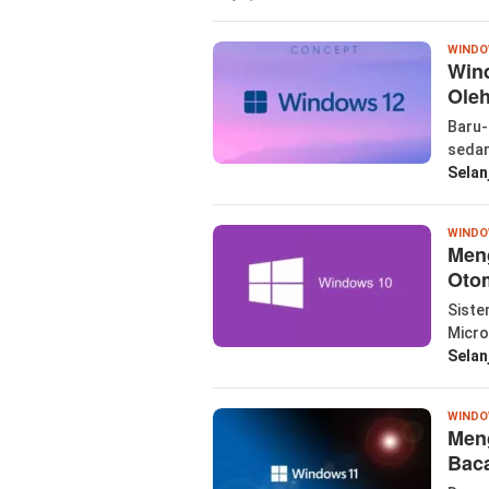
WIND
Wind
Oleh
Baru-
sedan
Selan
WIND
Men
Oto
Siste
Micro
Selan
WIND
Men
Baca