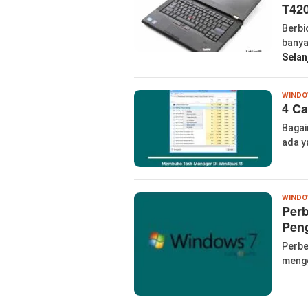
T420
Berbi
banya
Selan
WIND
4 C
Bagai
ada y
WIND
Perb
Pen
Perbe
mengg