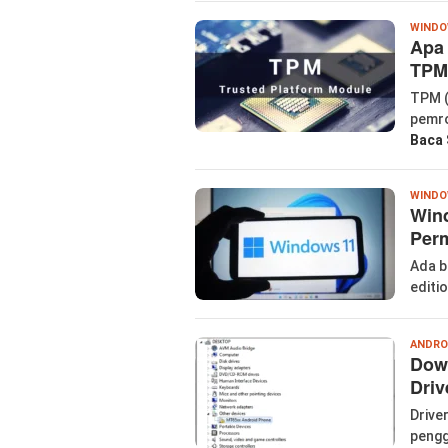
WIND
Apa
TPM
TPM (
pemro
Baca 
WIND
Wind
Perm
Ada b
editi
ANDRO
Dow
Driv
Drive
pengg