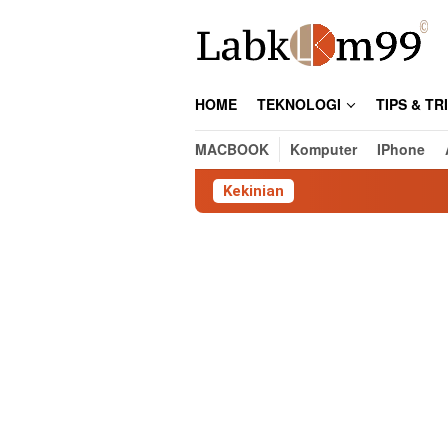
Skip
to
content
HOME
TEKNOLOGI
TIPS & TR
MACBOOK
Komputer
IPhone
Kekinian