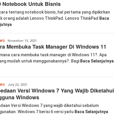
 Notebook Untuk Bisnis
cara tentang notebook bisnis, hal pertama yang dipikirkan
k orang adalah Lenovo ThinkPad. Lenovo ThinkPad
Baca
jutnya
Wanglu
OWS
November 15, 2021
ara Membuka Task Manager Di Windows 11
Piao
mana cara membuka task manager di Windows 11?. Apa
ang mudah untuk menggunakannya?. Bagi
Baca Selanjutnya
Wanglu
OWS
July 22, 2021
edaan Versi Windows 7 Yang Wajib Diketahui
Piao
gguna Windows
daan Versi Windows 7 yang wajib diketahui sebelum
unakan. Windows 7 berisi 6 versi yaitu
Baca Selanjutnya