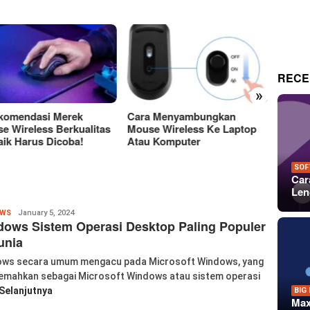
RECE
»
a Menyambungkan
Perbedaan Antara Layar
15 Tem
e Wireless Ke Laptop
OLED Dan LCD Mana Yang
Keren
 Komputer
Lebih Baik?
Untuk 
Dan P
SOF
Car
Len
Wanglu
OWS
January 5, 2024
ows Sistem Operasi Desktop Paling Populer
Piao
unia
ws secara umum mengacu pada Microsoft Windows, yang
jemahkan sebagai Microsoft Windows atau sistem operasi
Selanjutnya
BIG
Max