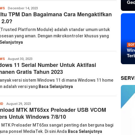
Geo
Wanglu
OWS
December 14, 2023
 Itu TPM Dan Bagaimana Cara Mengaktifkan
Piao
 2.0?
Trusted Platform Module) adalah standar umum untuk
sesan yang aman. Dengan mikrokontroler khusus yang
Selanjutnya
SOF
Wir
Ter
Wanglu
OWS
August 30, 2023
ows 11 Serial Number Untuk Aktifasi
Piao
anen Gratis Tahun 2023
SERV
anyak versi sistem Windows 11 di mana Windows 11 home
on adalah versi yang
Baca Selanjutnya
Wanglu
ID
August 29, 2023
nload MTK MT65xx Preloader USB VCOM
Piao
ers Untuk Windows 7/8/10
r MTK Preloader MT65xx sangat penting dan berguna bagi
una ponsel MediaTek. Di sini Anda
Baca Selanjutnya