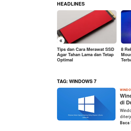
HEADLINES
«
ps dan Cara Merawat SSD
8 Rekomendasi Merek
Car
r Tahan Lama dan Tetap
Mouse Wireless Berkualitas
Mous
timal
Terbaik Harus Dicoba!
Atau
TAG:
WINDOWS 7
WIND
Wind
di D
Windo
diter
Baca 