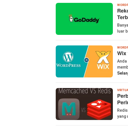
WORDP
Rek
Terb
Banya
luar 
WORDP
Wix 
Anda 
membu
Selan
VIRTU
Per
Perl
Redis
yang 