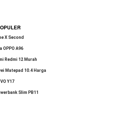
POPULER
ne X Second
a OPPO A96
mi Redmi 12 Murah
ei Matepad 10.4 Harga
IVO Y17
owerbank Slim PB11