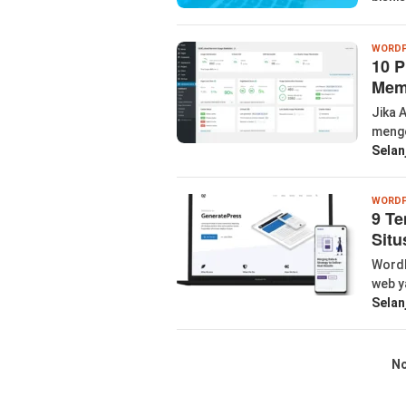
WORDP
10 P
Mem
Jika 
mengo
Selan
WORDP
9 Te
Situ
WordP
web y
Selan
No