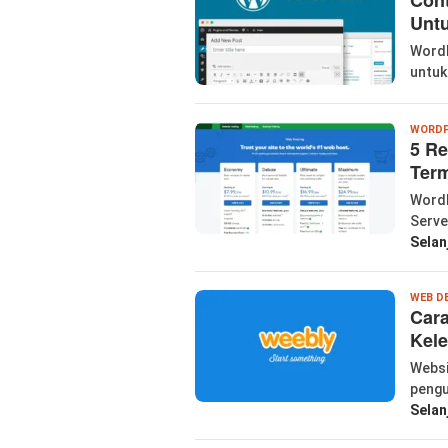
Unt
WordP
untuk
WORDP
5 R
Ter
WordP
Serve
Selan
WEB D
Cara
Kel
Websi
pengu
Selan