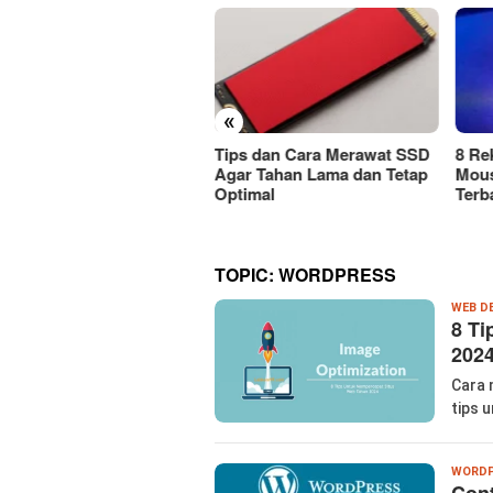
«
ps dan Cara Merawat SSD
8 Rekomendasi Merek
Car
r Tahan Lama dan Tetap
Mouse Wireless Berkualitas
Mous
timal
Terbaik Harus Dicoba!
Atau
TOPIC:
WORDPRESS
WEB D
8 Ti
202
Cara 
tips 
WORDP
Con