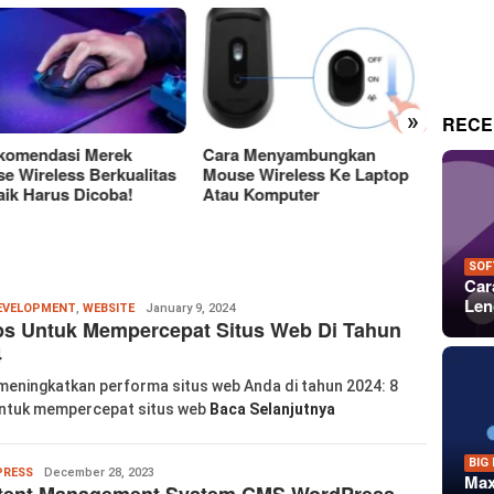
»
RECE
a Menyambungkan
Perbedaan Antara Layar
15 Tem
e Wireless Ke Laptop
OLED Dan LCD Mana Yang
Keren
 Komputer
Lebih Baik?
Untuk 
Dan P
SOF
Car
Len
Wanglu
EVELOPMENT
,
WEBSITE
January 9, 2024
ps Untuk Mempercepat Situs Web Di Tahun
Piao
4
meningkatkan performa situs web Anda di tahun 2024: 8
untuk mempercepat situs web
Baca Selanjutnya
BIG
labkom99
RESS
December 28, 2023
Max
tent Management System CMS WordPress