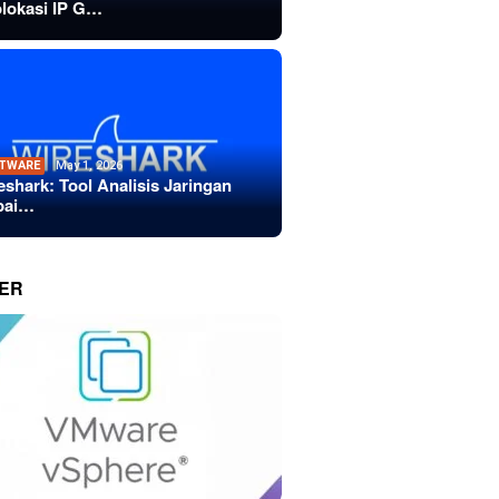
lokasi IP G…
TWARE
May 1, 2026
eshark: Tool Analisis Jaringan
bai…
ER