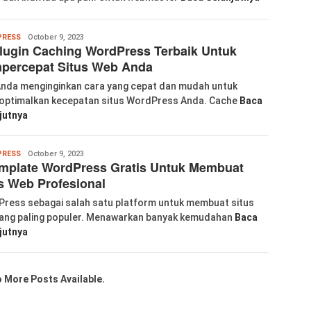
Wanglu
RESS
October 9, 2023
lugin Caching WordPress Terbaik Untuk
Piao
percepat Situs Web Anda
Anda menginginkan cara yang cepat dan mudah untuk
ptimalkan kecepatan situs WordPress Anda. Cache
Baca
jutnya
Wanglu
RESS
October 9, 2023
mplate WordPress Gratis Untuk Membuat
Piao
s Web Profesional
ress sebagai salah satu platform untuk membuat situs
ang paling populer. Menawarkan banyak kemudahan
Baca
jutnya
 More Posts Available.