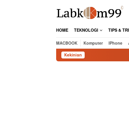
Skip
to
content
HOME
TEKNOLOGI
TIPS & TR
MACBOOK
Komputer
IPhone
Kekinian