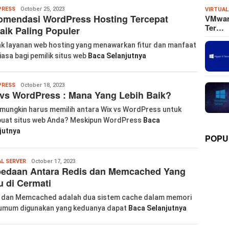
Wanglu
RESS
October 25, 2023
VIRTUAL
omendasi WordPress Hosting Tercepat
VMware
Piao
Ter…
aik Paling Populer
k layanan web hosting yang menawarkan fitur dan manfaat
biasa bagi pemilik situs web
Baca Selanjutnya
labkom99
RESS
October 18, 2023
vs WordPress : Mana Yang Lebih Baik?
mungkin harus memilih antara Wix vs WordPress untuk
at situs web Anda? Meskipun WordPress
Baca
jutnya
POPU
labkom99
AL SERVER
October 17, 2023
bedaan Antara Redis dan Memcached Yang
u di Cermati
 dan Memcached adalah dua sistem cache dalam memori
umum digunakan yang keduanya dapat
Baca Selanjutnya