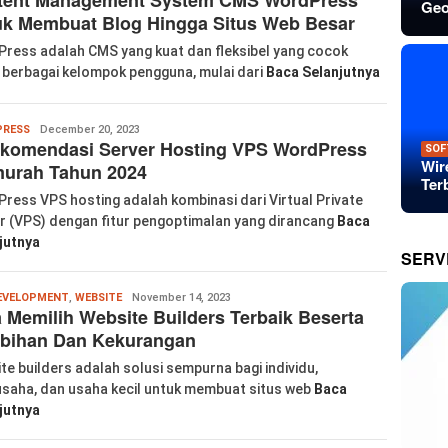
Geo
uk Membuat Blog Hingga Situs Web Besar
ress adalah CMS yang kuat dan fleksibel yang cocok
 berbagai kelompok pengguna, mulai dari
Baca Selanjutnya
Wanglu
RESS
December 20, 2023
ekomendasi Server Hosting VPS WordPress
Piao
SOF
Wir
murah Tahun 2024
Ter
ress VPS hosting adalah kombinasi dari Virtual Private
r (VPS) dengan fitur pengoptimalan yang dirancang
Baca
jutnya
SERV
labkom99
EVELOPMENT
,
WEBSITE
November 14, 2023
 Memilih Website Builders Terbaik Beserta
ebihan Dan Kekurangan
te builders adalah solusi sempurna bagi individu,
saha, dan usaha kecil untuk membuat situs web
Baca
jutnya