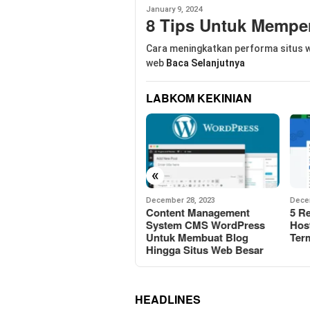
January 9, 2024
8 Tips Untuk Memper
Cara meningkatkan performa situs w
web
Baca Selanjutnya
LABKOM KEKINIAN
«
December 28, 2023
December 20, 2023
Novem
Content Management
5 Rekomendasi Server
Car
System CMS WordPress
Hosting VPS WordPress
Buil
Untuk Membuat Blog
Termurah Tahun 2024
Kel
Hingga Situs Web Besar
HEADLINES