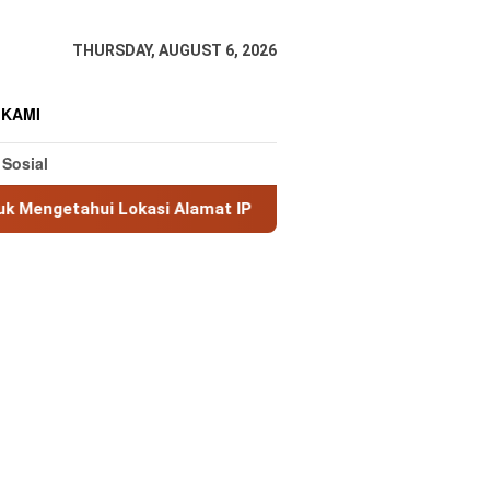
THURSDAY, AUGUST 6, 2026
 KAMI
 Sosial
 Lokasi Alamat IP
MaxMind GeoLite: Database Geolokas