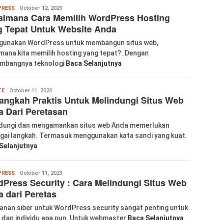
Wanglu
RESS
October 12, 2023
aimana Cara Memilih WordPress Hosting
Piao
 Tepat Untuk Website Anda
unakan WordPress untuk membangun situs web,
mana kita memilih hosting yang tepat?. Dengan
mbangnya teknologi
Baca Selanjutnya
Wanglu
TE
October 11, 2023
angkah Praktis Untuk Melindungi Situs Web
Piao
 Dari Peretasan
dungi dan mengamankan situs web Anda memerlukan
gai langkah. Termasuk menggunakan kata sandi yang kuat.
Selanjutnya
Wanglu
RESS
October 11, 2023
Press Security : Cara Melindungi Situs Web
Piao
 dari Peretas
nan siber untuk WordPress security sangat penting untuk
s dan individu apa pun. Untuk webmaster
Baca Selanjutnya