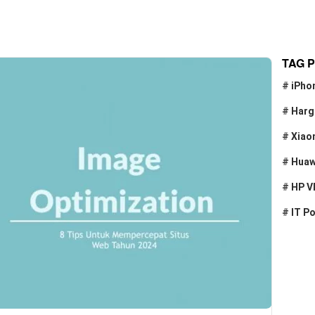
TAG 
#
iPho
#
Harg
#
Xiao
#
Huaw
#
HP V
#
IT P