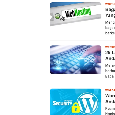
WORDP
Bag
Yang
Mengg
bagai
berke
WEBSI
25 L
Anda
Melin
berba
Baca 
WORDP
Word
Anda
Keama
bisni