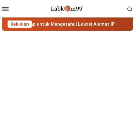
Skip
Mobile
to
Menu
content
p untuk Mengetahui Lokasi Alamat IP
Kekinian
MaxMind GeoLite: