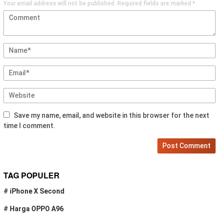
Your email address will not be published.
Required fields are marked
*
Save my name, email, and website in this browser for the next
time I comment.
TAG POPULER
#
iPhone X Second
#
Harga OPPO A96