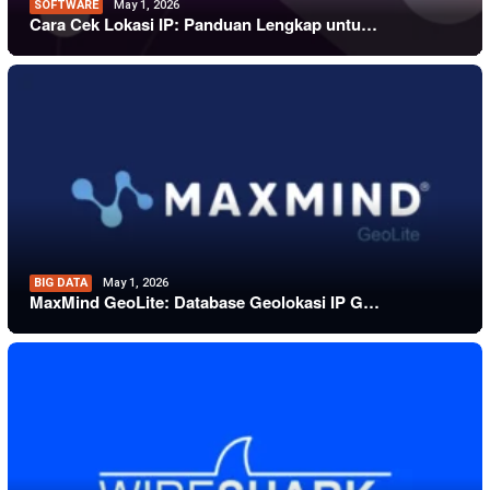
SOFTWARE
May 1, 2026
Cara Cek Lokasi IP: Panduan Lengkap untu…
BIG DATA
May 1, 2026
MaxMind GeoLite: Database Geolokasi IP G…