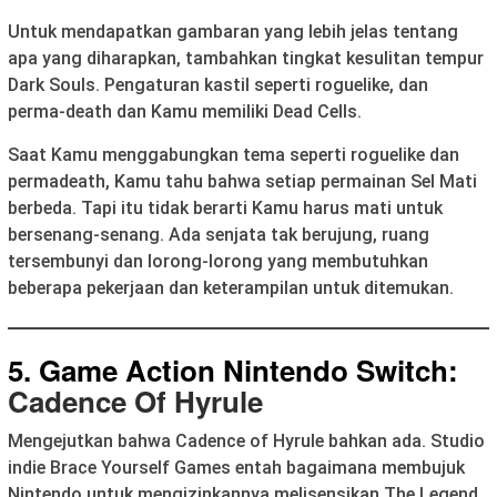
Untuk mendapatkan gambaran yang lebih jelas tentang
apa yang diharapkan, tambahkan tingkat kesulitan tempur
Dark Souls. Pengaturan kastil seperti roguelike, dan
perma-death dan Kamu memiliki Dead Cells.
Saat Kamu menggabungkan tema seperti roguelike dan
permadeath, Kamu tahu bahwa setiap permainan Sel Mati
berbeda. Tapi itu tidak berarti Kamu harus mati untuk
bersenang-senang. Ada senjata tak berujung, ruang
tersembunyi dan lorong-lorong yang membutuhkan
beberapa pekerjaan dan keterampilan untuk ditemukan.
5. Game Action Nintendo Switch:
Cadence Of Hyrule
Mengejutkan bahwa Cadence of Hyrule bahkan ada. Studio
indie Brace Yourself Games entah bagaimana membujuk
Nintendo untuk mengizinkannya melisensikan The Legend