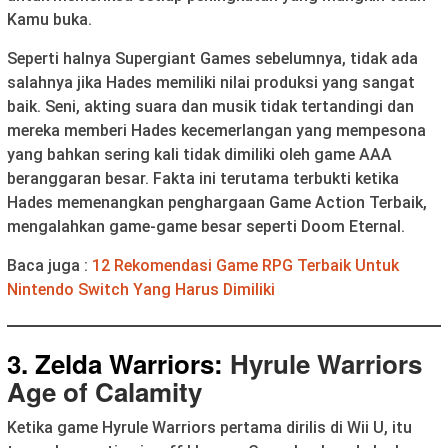
Kamu buka.
Seperti halnya Supergiant Games sebelumnya, tidak ada
salahnya jika Hades memiliki nilai produksi yang sangat
baik. Seni, akting suara dan musik tidak tertandingi dan
mereka memberi Hades kecemerlangan yang mempesona
yang bahkan sering kali tidak dimiliki oleh game AAA
beranggaran besar. Fakta ini terutama terbukti ketika
Hades memenangkan penghargaan Game Action Terbaik,
mengalahkan game-game besar seperti Doom Eternal.
Baca juga :
12 Rekomendasi Game RPG Terbaik Untuk
Nintendo Switch Yang Harus Dimiliki
3. Zelda Warriors:
Hyrule Warriors
Age of Calamity
Ketika game Hyrule Warriors pertama dirilis di Wii U, itu