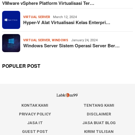
VMware vSphere Platform Virtualisasi Ter…
VIRTUAL SERVER
March 12, 2024
Hyper-V Alat Virtualisasi Kelas Enterpri…
VIRTUAL SERVER
,
WINDOWS
January 24, 2024
Windows Server Sistem Operasi Server Ber…
POPULER POST
KONTAK KAMI
TENTANG KAMI
PRIVACY POLICY
DISCLAIMER
JASA IT
JASA BUAT BLOG
GUEST POST
KIRIM TULISAN