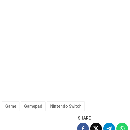
Game
Gamepad
Nintendo Switch
SHARE