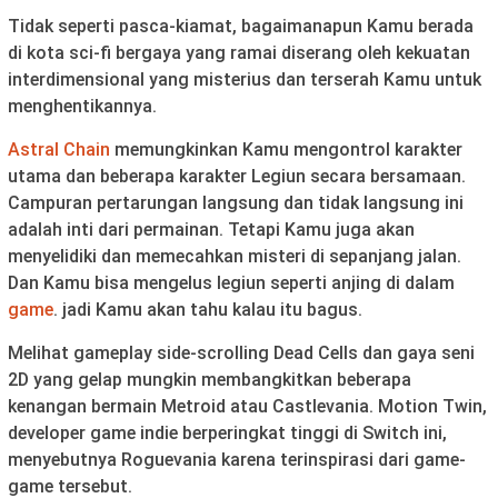
Tidak seperti pasca-kiamat, bagaimanapun Kamu berada
di kota sci-fi bergaya yang ramai diserang oleh kekuatan
interdimensional yang misterius dan terserah Kamu untuk
menghentikannya.
Astral Chain
memungkinkan Kamu mengontrol karakter
utama dan beberapa karakter Legiun secara bersamaan.
Campuran pertarungan langsung dan tidak langsung ini
adalah inti dari permainan. Tetapi Kamu juga akan
menyelidiki dan memecahkan misteri di sepanjang jalan.
Dan Kamu bisa mengelus legiun seperti anjing di dalam
game
. jadi Kamu akan tahu kalau itu bagus.
Melihat gameplay side-scrolling Dead Cells dan gaya seni
2D yang gelap mungkin membangkitkan beberapa
kenangan bermain Metroid atau Castlevania. Motion Twin,
developer game indie berperingkat tinggi di Switch ini,
menyebutnya Roguevania karena terinspirasi dari game-
game tersebut.