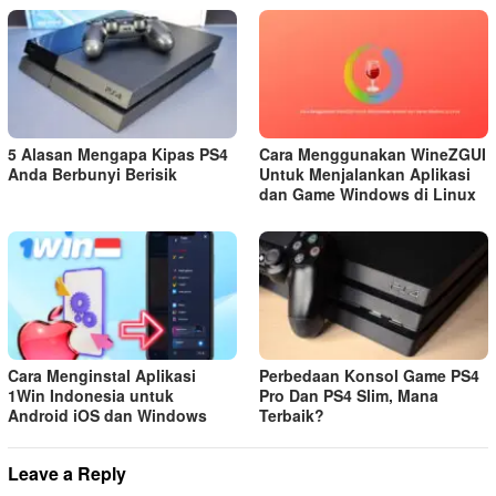
5 Alasan Mengapa Kipas PS4
Cara Menggunakan WineZGUI
Anda Berbunyi Berisik
Untuk Menjalankan Aplikasi
dan Game Windows di Linux
Cara Menginstal Aplikasi
Perbedaan Konsol Game PS4
1Win Indonesia untuk
Pro Dan PS4 Slim, Mana
Android iOS dan Windows
Terbaik?
Leave a Reply