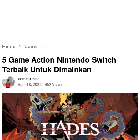
Home
Game
5 Game Action Nintendo Switch
Terbaik Untuk Dimainkan
Wanglu Piao
April 18, 2022
462 Views