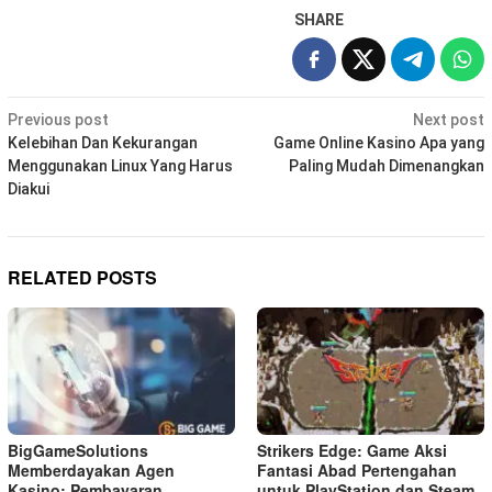
SHARE
Post
Previous post
Next post
navigation
Kelebihan Dan Kekurangan
Game Online Kasino Apa yang
Menggunakan Linux Yang Harus
Paling Mudah Dimenangkan
Diakui
RELATED POSTS
BigGameSolutions
Strikers Edge: Game Aksi
Memberdayakan Agen
Fantasi Abad Pertengahan
Kasino: Pembayaran
untuk PlayStation dan Steam