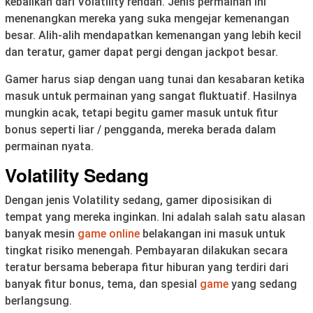
kebalikan dari Volatility rendah. Jenis permainan ini
menenangkan mereka yang suka mengejar kemenangan
besar. Alih-alih mendapatkan kemenangan yang lebih kecil
dan teratur, gamer dapat pergi dengan jackpot besar.
Gamer harus siap dengan uang tunai dan kesabaran ketika
masuk untuk permainan yang sangat fluktuatif. Hasilnya
mungkin acak, tetapi begitu gamer masuk untuk fitur
bonus seperti liar / pengganda, mereka berada dalam
permainan nyata.
Volatility Sedang
Dengan jenis Volatility sedang, gamer diposisikan di
tempat yang mereka inginkan. Ini adalah salah satu alasan
banyak mesin
game online
belakangan ini masuk untuk
tingkat risiko menengah. Pembayaran dilakukan secara
teratur bersama beberapa fitur hiburan yang terdiri dari
banyak fitur bonus, tema, dan spesial
game
yang sedang
berlangsung.