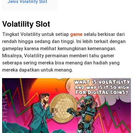
Jenis Volatility Slot
Volatility Slot
Tingkat Volatility untuk setiap
game
selalu berkisar dari
rendah hingga sedang dan tinggi. Ini lebih terkait dengan
gameplay karena melihat kemungkinan kemenangan.
Misalnya, Volatility permainan memberi tahu gamer
seberapa sering mereka bisa menang dan hadiah yang
mereka dapatkan untuk menang.