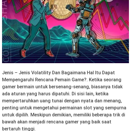
Jenis – Jenis Volatility Dan Bagaimana Hal Itu Dapat
Mempengaruhi Rencana Pemain Game?. Ketika seorang
gamer bermain untuk bersenang-senang, biasanya tidak
ada aturan yang harus dipatuhi. Di sisi lain, ketika
mempertaruhkan uang tunai dengan nyata dan menang,
penting untuk mengetahui permainan slot yang sempurna
untuk dipilih. Meskipun demikian, memiliki beberapa trik di
bawah akan menjadi rencana gamer yang baik saat
bertaruh tinggi.