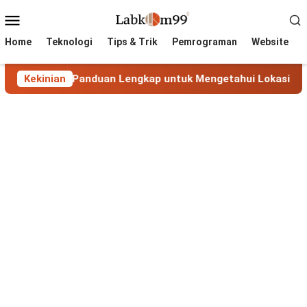
Skip
Mobile
to
Menu
content
Home
Teknologi
Tips & Trik
Pemrograman
Website
Lokasi IP: Panduan Lengkap untuk Mengetahui Lokasi Alamat 
Kekinian