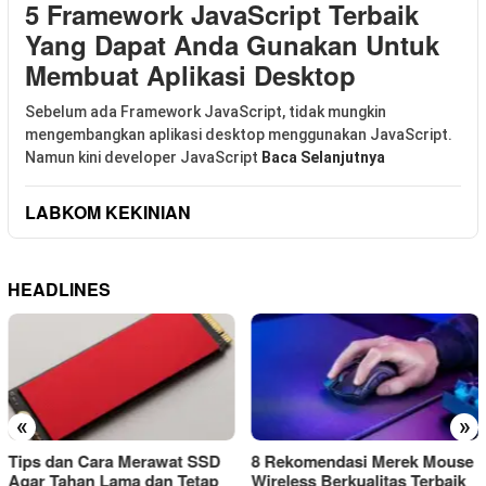
5 Framework JavaScript Terbaik
Yang Dapat Anda Gunakan Untuk
Membuat Aplikasi Desktop
Sebelum ada Framework JavaScript, tidak mungkin
mengembangkan aplikasi desktop menggunakan JavaScript.
Namun kini developer JavaScript
Baca Selanjutnya
LABKOM KEKINIAN
HEADLINES
«
»
D
8 Rekomendasi Merek Mouse
Cara Menyambungkan Mou
p
Wireless Berkualitas Terbaik
Wireless Ke Laptop Atau