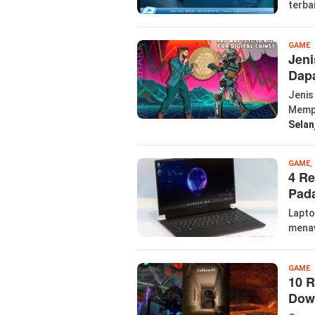
terba
l
GAME
Jeni
Dap
Jenis
Mempe
Selan
GAME
,
4 Re
Pad
Lapto
menaw
W
GAME
10 R
P
Down