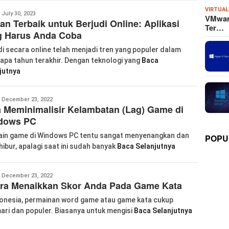
VIRTUAL
anglu
July 30, 2023
VMware
han Terbaik untuk Berjudi Online: Aplikasi
iao
Ter…
g Harus Anda Coba
di secara online telah menjadi tren yang populer dalam
apa tahun terakhir. Dengan teknologi yang
Baca
jutnya
anglu
December 23, 2022
 Meminimalisir Kelambatan (Lag) Game di
iao
dows PC
in game di Windows PC tentu sangat menyenangkan dan
POPU
ibur, apalagi saat ini sudah banyak
Baca Selanjutnya
anglu
December 23, 2022
ara Menaikkan Skor Anda Pada Game Kata
iao
donesia, permainan word game atau game kata cukup
ari dan populer. Biasanya untuk mengisi
Baca Selanjutnya