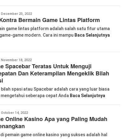
anglu
December 23, 2022
Kontra Bermain Game Lintas Platform
iao
in game lintas platform adalah salah satu fitur utama
game-game modern. Cara ini mampu
Baca Selanjutnya
anglu
November 18, 2022
e Spacebar Teratas Untuk Menguji
iao
patan Dan Keterampilan Mengeklik Bilah
si
bilah spasi atau Spacebar adalah cara yang luar biasa
 mengetahui seberapa cepat Anda
Baca Selanjutnya
abkom99
October 14, 2022
e Online Kasino Apa yang Paling Mudah
enangkan
di pemain game online kasino yang sukses adalah hal