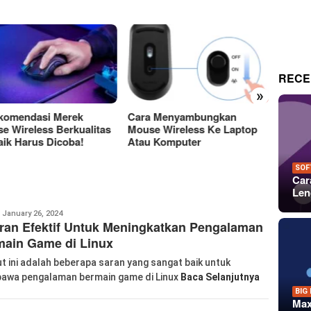
RECE
»
a Menyambungkan
Perbedaan Antara Layar
15 Tem
e Wireless Ke Laptop
OLED Dan LCD Mana Yang
Keren
 Komputer
Lebih Baik?
Untuk 
Dan P
SOF
Car
Len
anglu
January 26, 2024
ran Efektif Untuk Meningkatkan Pengalaman
iao
main Game di Linux
ut ini adalah beberapa saran yang sangat baik untuk
wa pengalaman bermain game di Linux
Baca Selanjutnya
BIG
Max