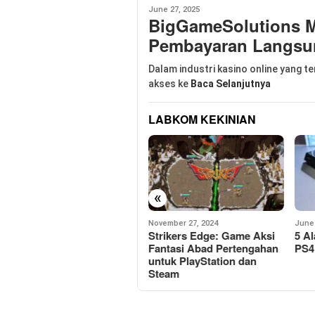
June 27, 2025
BigGameSolutions 
Pembayaran Langsung
Dalam industri kasino online yang t
akses ke
Baca Selanjutnya
LABKOM KEKINIAN
«
November 27, 2024
June 15, 2024
April 
Strikers Edge: Game Aksi
5 Alasan Mengapa Kipas
Car
Fantasi Abad Pertengahan
PS4 Anda Berbunyi Berisik
Win
untuk PlayStation dan
Men
Steam
Gam