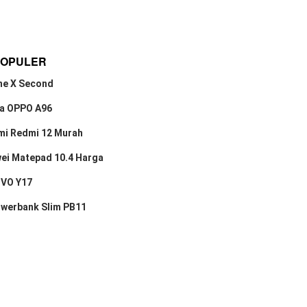
POPULER
ne X Second
a OPPO A96
mi Redmi 12 Murah
ei Matepad 10.4 Harga
IVO Y17
owerbank Slim PB11