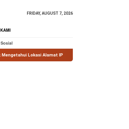
FRIDAY, AUGUST 7, 2026
 KAMI
 Sosial
si Alamat IP
MaxMind GeoLite: Database Geolokasi IP 