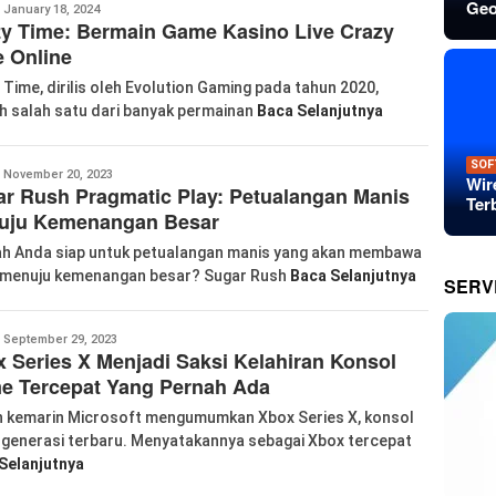
Geo
abkom99
January 18, 2024
y Time: Bermain Game Kasino Live Crazy
 Online
 Time, dirilis oleh Evolution Gaming pada tahun 2020,
h salah satu dari banyak permainan
Baca Selanjutnya
SOF
anglu
November 20, 2023
Wir
r Rush Pragmatic Play: Petualangan Manis
iao
Ter
uju Kemenangan Besar
h Anda siap untuk petualangan manis yang akan membawa
menuju kemenangan besar? Sugar Rush
Baca Selanjutnya
SERV
abkom99
September 29, 2023
 Series X Menjadi Saksi Kelahiran Konsol
e Tercepat Yang Pernah Ada
 kemarin Microsoft mengumumkan Xbox Series X, konsol
generasi terbaru. Menyatakannya sebagai Xbox tercepat
Selanjutnya