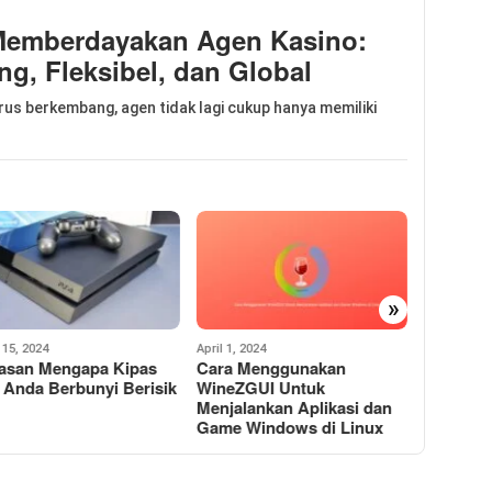
Memberdayakan Agen Kasino:
, Fleksibel, dan Global
erus berkembang, agen tidak lagi cukup hanya memiliki
»
1, 2024
March 28, 2024
March 4, 20
a Menggunakan
Cara Menginstal Aplikasi
Perbeda
eZGUI Untuk
1Win Indonesia untuk
PS4 Pro 
jalankan Aplikasi dan
Android iOS dan Windows
Mana Te
e Windows di Linux