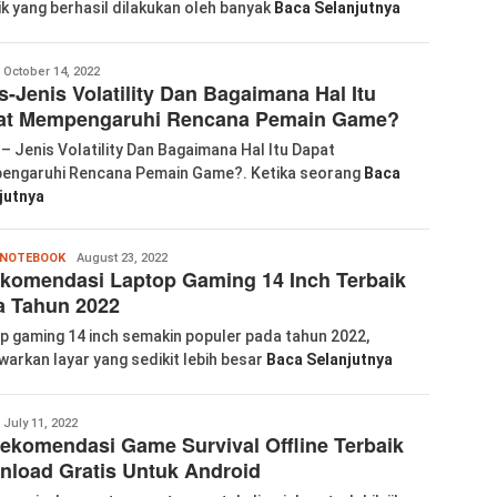
ik yang berhasil dilakukan oleh banyak
Baca Selanjutnya
abkom99
October 14, 2022
s-Jenis Volatility Dan Bagaimana Hal Itu
at Mempengaruhi Rencana Pemain Game?
 – Jenis Volatility Dan Bagaimana Hal Itu Dapat
ngaruhi Rencana Pemain Game?. Ketika seorang
Baca
jutnya
Wanglu
NOTEBOOK
August 23, 2022
komendasi Laptop Gaming 14 Inch Terbaik
Piao
a Tahun 2022
p gaming 14 inch semakin populer pada tahun 2022,
arkan layar yang sedikit lebih besar
Baca Selanjutnya
anglu
July 11, 2022
ekomendasi Game Survival Offline Terbaik
iao
load Gratis Untuk Android