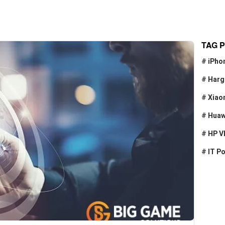
TAG 
#
iPho
#
Harg
#
Xiao
#
Huaw
#
HP V
#
IT P