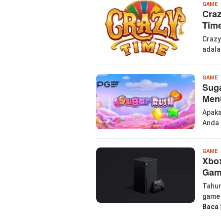
l
GAME
Craz
Time
Crazy
adala
W
GAME
Suga
P
Men
Apaka
Anda 
l
GAME
Xbox
Gam
Tahun
game 
Baca 