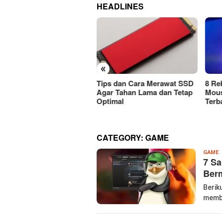
HEADLINES
«
ps dan Cara Merawat SSD
8 Rekomendasi Merek
Car
r Tahan Lama dan Tetap
Mouse Wireless Berkualitas
Mous
timal
Terbaik Harus Dicoba!
Atau
CATEGORY:
GAME
W
GAME
7 Sa
P
Ber
Berik
memba