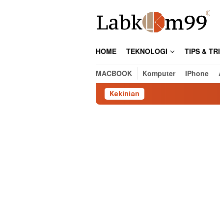
Skip
to
content
HOME
TEKNOLOGI
TIPS & TR
MACBOOK
Komputer
IPhone
Kekinian