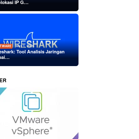
lokasi IP G…
TWARE
May 1, 2026
eshark: Tool Analisis Jaringan
bai…
ER