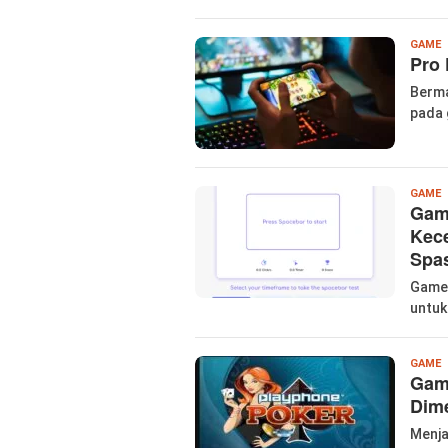
W
GAME
Pro 
P
Berma
pada 
W
GAME
Gam
P
Kece
Spa
Game 
untuk
l
GAME
Gam
Dim
Menja