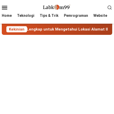
Skip
Mobile
to
Menu
content
Home
Teknologi
Tips & Trik
Pemrograman
Website
nduan Lengkap untuk Mengetahui Lokasi Alamat IP
Kekinian
Max