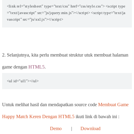
<link rel="stylesheet" type="text/css" href="css/style.css"> <script type
="text/javascript" src="js/jquery.min.js"></script> <script type="text/ja
vascript" src="js/xxl.js"></script>
2. Selanjutnya, kita perlu membuat struktur utuk membuat halaman
game dengan
HTML5
.
<ul id="ul1"></ul>
Untuk melihat hasil dan mendapatkan source code
Membuat Game
Happy Match Keren Dengan HTML5
ikuti link di bawah ini :
Demo
|
Download