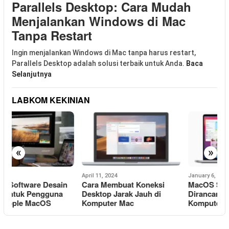
Parallels Desktop: Cara Mudah
Menjalankan Windows di Mac
Tanpa Restart
Ingin menjalankan Windows di Mac tanpa harus restart,
Parallels Desktop adalah solusi terbaik untuk Anda.
Baca
Selanjutnya
LABKOM KEKINIAN
«
»
April 11, 2024
January 6, 2024
D
Cara Membuat Koneksi
MacOS Sistem Operasi
5
Desktop Jarak Jauh di
Dirancang Eksklusif Untuk
M
Komputer Mac
Komputer Mac
T