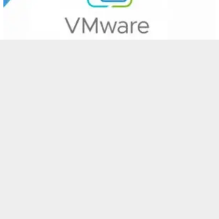
VIRTUAL SERVER
March 12, 2024
VMware vSphere Platform Virtualisasi Ter…
VIRTUAL SERVER
March 12, 2024
Hyper-V Alat Virtualisasi Kelas Enterpri…
VIRTUAL SERVER
,
WINDOWS
January 24, 2024
Windows Server Sistem Operasi Server Ber…
POPULER POST