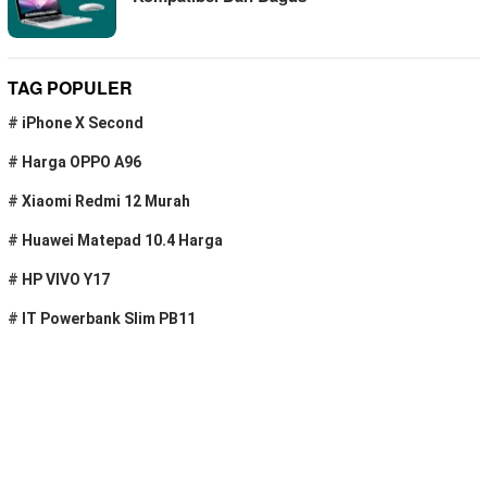
TAG POPULER
#
iPhone X Second
#
Harga OPPO A96
#
Xiaomi Redmi 12 Murah
#
Huawei Matepad 10.4 Harga
#
HP VIVO Y17
#
IT Powerbank Slim PB11