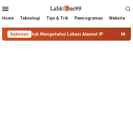
Skip
Mobile
to
Menu
content
Home
Teknologi
Tips & Trik
Pemrograman
Website
kap untuk Mengetahui Lokasi Alamat IP
Kekinian
MaxMind GeoLi