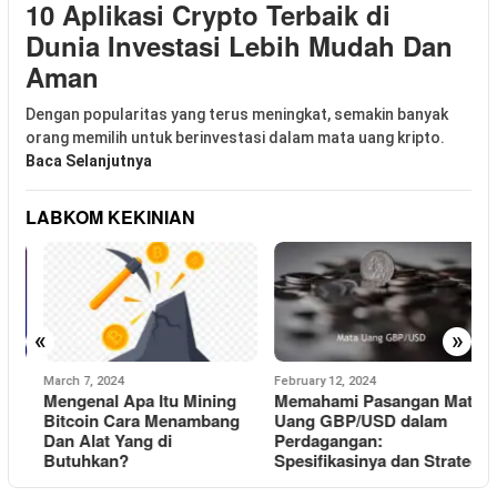
10 Aplikasi Crypto Terbaik di
Dunia Investasi Lebih Mudah Dan
Aman
Dengan popularitas yang terus meningkat, semakin banyak
orang memilih untuk berinvestasi dalam mata uang kripto.
Baca Selanjutnya
LABKOM KEKINIAN
«
»
March 7, 2024
February 12, 2024
F
Mengenal Apa Itu Mining
Memahami Pasangan Mata
K
Bitcoin Cara Menambang
Uang GBP/USD dalam
Dan Alat Yang di
Perdagangan:
K
Butuhkan?
Spesifikasinya dan Strategi
T