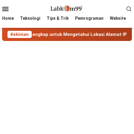
Skip
Mobile
to
Menu
content
Home
Teknologi
Tips & Trik
Pemrograman
Website
nduan Lengkap untuk Mengetahui Lokasi Alamat IP
Kekinian
Max