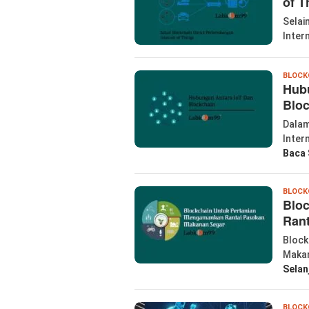
of T
Selai
Inter
BLOCK
Hubu
Blo
Dalam
Inter
Baca 
BLOCK
Blo
Ran
Block
Makan
Selan
BLOCK