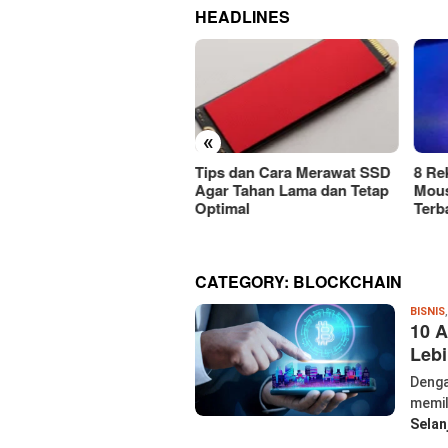
HEADLINES
«
ps dan Cara Merawat SSD
8 Rekomendasi Merek
Car
r Tahan Lama dan Tetap
Mouse Wireless Berkualitas
Mous
timal
Terbaik Harus Dicoba!
Atau
CATEGORY:
BLOCKCHAIN
BISNIS
10 A
Leb
Denga
memil
Selan