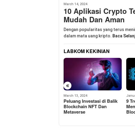
March 14, 2024
10 Aplikasi Crypto T
Mudah Dan Aman
Dengan popularitas yang terus meni
dalam mata uang kripto.
Baca Selan
LABKOM KEKINIAN
«
March 13, 2024
January 1, 2023
May 1
Peluang Investasi di Balik
9 Tren Yang Akan
Hub
Blockchain NFT Dan
Mendominasi Teknologi
Kara
Metaverse
Blockchain di Tahun 2023
Ber
Blo