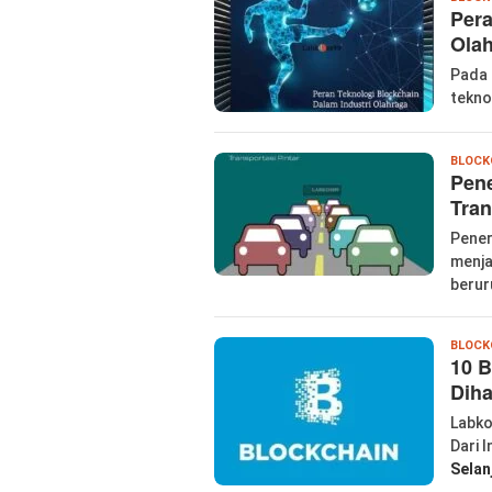
Pera
Ola
Pada 
tekno
BLOCK
Pene
Tran
Pener
menja
beru
BLOCK
10 B
Diha
Labko
Dari 
Selan