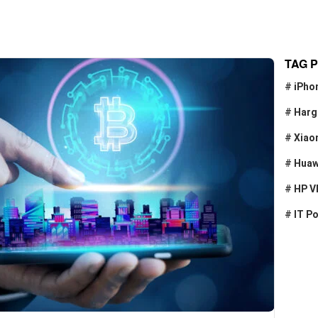
TAG 
#
iPho
#
Harg
#
Xiao
#
Huaw
#
HP V
#
IT P