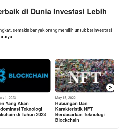
erbaik di Dunia Investasi Lebih
ngkat, semakin banyak orang memilih untuk berinvestasi
jutnya
»
5, 2022
May 15, 2022
ungan Dan
Apa Itu Cryptocurrency,
May 14, 202
kteristik NFT
Blockchain, NFT,
Mengapa
dasarkan Teknologi
Metaverse Dan
Adalah 
ckchain
Aplikasinya?
Internet