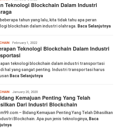
n Teknologi Blockchain Dalam Industri
Piao
hraga
beberapa tahun yang lalu, kita tidak tahu apa peran
logi blockchain dalam industri olahraga.
Baca Selanjutnya
Wanglu
CHAIN
February 1, 2022
rapan Teknologi Blockchain Dalam Industri
Piao
sportasi
apan teknologi blockchain dalam industri transportasi
di hal yang sangat penting. Industri transportasi harus
rusan
Baca Selanjutnya
labkom99
CHAIN
January 20, 2020
idang Kemajuan Penting Yang Telah
silkan Dari Industri Blockchain
m99.com – Bidang Kemajuan Penting Yang Telah Dihasilkan
Industri Blockchain. Apa pun jenis teknologinya,
Baca
jutnya