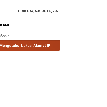
THURSDAY, AUGUST 6, 2026
 KAMI
 Sosial
asi Alamat IP
MaxMind GeoLite: Database Geolokasi IP