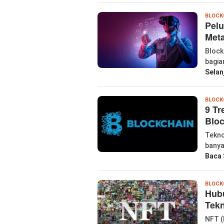
BLOCK
Pelu
Met
Block
bagia
Selan
BLOCK
9 Tr
Bloc
Tekno
banya
Baca 
BLOCK
Hubu
Tekn
NFT (