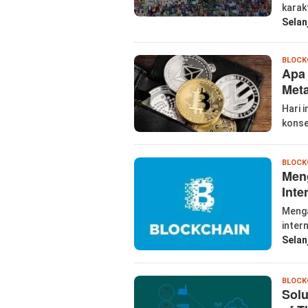
karak
Selan
BLOCK
Apa 
Meta
Hari 
konse
BLOCK
Men
Inte
Menga
inter
Selan
BLOCK
Solu