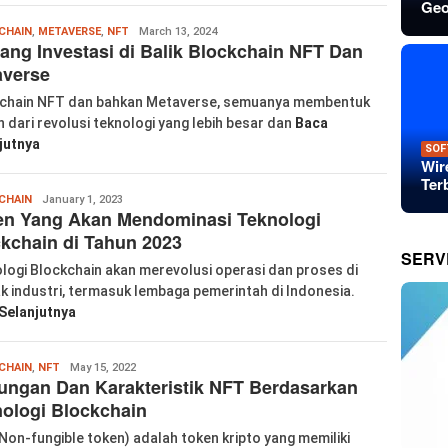
Geo
Wanglu
CHAIN
,
METAVERSE
,
NFT
March 13, 2024
ang Investasi di Balik Blockchain NFT Dan
Piao
averse
chain NFT dan bahkan Metaverse, semuanya membentuk
n dari revolusi teknologi yang lebih besar dan
Baca
jutnya
SOF
Wir
Ter
labkom99
CHAIN
January 1, 2023
en Yang Akan Mendominasi Teknologi
kchain di Tahun 2023
SERV
logi Blockchain akan merevolusi operasi dan proses di
k industri, termasuk lembaga pemerintah di Indonesia.
Selanjutnya
Wanglu
CHAIN
,
NFT
May 15, 2022
ngan Dan Karakteristik NFT Berdasarkan
Piao
ologi Blockchain
Non-fungible token) adalah token kripto yang memiliki