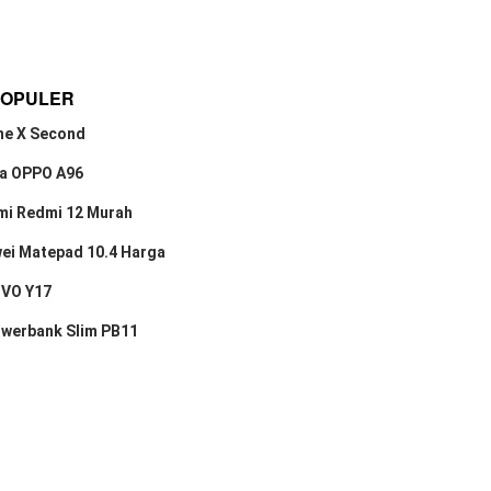
POPULER
ne X Second
a OPPO A96
mi Redmi 12 Murah
ei Matepad 10.4 Harga
IVO Y17
owerbank Slim PB11