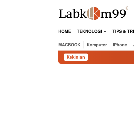
Skip
to
content
HOME
TEKNOLOGI
TIPS & TR
MACBOOK
Komputer
IPhone
Kekinian