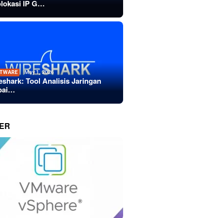
lokasi IP G…
TWARE
May 1, 2026
eshark: Tool Analisis Jaringan
bai…
ER