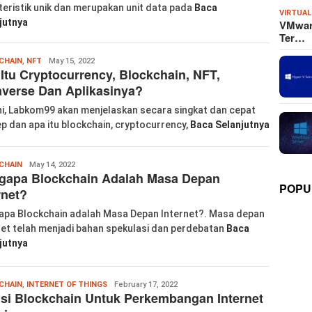
teristik unik dan merupakan unit data pada
Baca
VIRTUAL
jutnya
VMware
Ter…
Wanglu
CHAIN
,
NFT
May 15, 2022
Itu Cryptocurrency, Blockchain, NFT,
Piao
verse Dan Aplikasinya?
ini, Labkom99 akan menjelaskan secara singkat dan cepat
p dan apa itu blockchain, cryptocurrency,
Baca Selanjutnya
Wanglu
CHAIN
May 14, 2022
gapa Blockchain Adalah Masa Depan
Piao
POPU
rnet?
pa Blockchain adalah Masa Depan Internet?. Masa depan
net telah menjadi bahan spekulasi dan perdebatan
Baca
jutnya
Wanglu
CHAIN
,
INTERNET OF THINGS
February 17, 2022
si Blockchain Untuk Perkembangan Internet
Piao