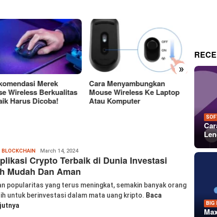
RECE
»
a Menyambungkan
Perbedaan Antara Layar
15 Tem
e Wireless Ke Laptop
OLED Dan LCD Mana Yang
Keren
 Komputer
Lebih Baik?
Untuk 
Dan P
SOF
Car
Len
Wanglu
,
BLOCKCHAIN
March 14, 2024
plikasi Crypto Terbaik di Dunia Investasi
Piao
ih Mudah Dan Aman
n popularitas yang terus meningkat, semakin banyak orang
ih untuk berinvestasi dalam mata uang kripto.
Baca
BIG
jutnya
Max