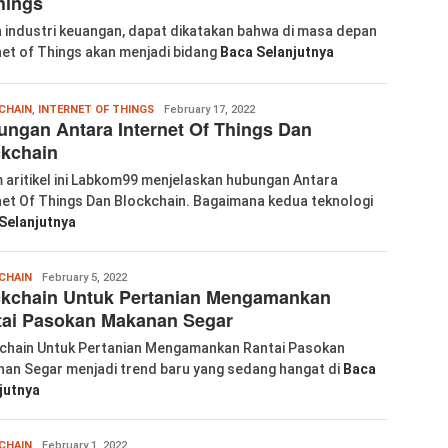
hings
n industri keuangan, dapat dikatakan bahwa di masa depan
net of Things akan menjadi bidang
Baca Selanjutnya
Wanglu
CHAIN
,
INTERNET OF THINGS
February 17, 2022
ngan Antara Internet Of Things Dan
Piao
ckchain
 aritikel ini Labkom99 menjelaskan hubungan Antara
net Of Things Dan Blockchain. Bagaimana kedua teknologi
Selanjutnya
Wanglu
CHAIN
February 5, 2022
ckchain Untuk Pertanian Mengamankan
Piao
tai Pasokan Makanan Segar
chain Untuk Pertanian Mengamankan Rantai Pasokan
an Segar menjadi trend baru yang sedang hangat di
Baca
jutnya
Wanglu
CHAIN
February 1, 2022