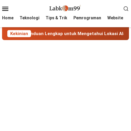
Skip
Mobile
to
Menu
content
Home
Teknologi
Tips & Trik
Pemrograman
Website
i IP: Panduan Lengkap untuk Mengetahui Lokasi Alamat IP
Kekinian