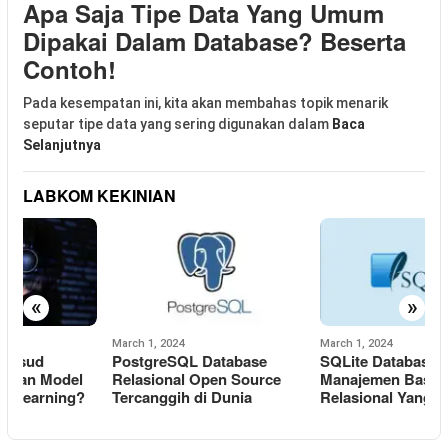
Apa Saja Tipe Data Yang Umum
Dipakai Dalam Database? Beserta
Contoh!
Pada kesempatan ini, kita akan membahas topik menarik
seputar tipe data yang sering digunakan dalam
Baca
Selanjutnya
LABKOM KEKINIAN
«
»
March 1, 2024
March 1, 2024
F
PostgreSQL Database
SQLite Database: Sistem
O
Relasional Open Source
Manajemen Basis Data
M
Tercanggih di Dunia
Relasional Yang Ringan
R