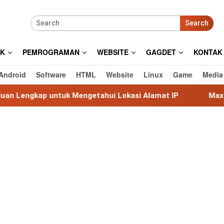
Search
IK
PEMROGRAMAN
WEBSITE
GAGDET
KONTAK
Android
Software
HTML
Website
Linux
Game
Media
 Mengetahui Lokasi Alamat IP
MaxMind GeoLite: Datab