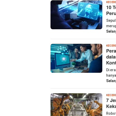
KECER
10 T
Per
Sepulu
merup
Selan
KECER
Pera
dala
Kont
Di er
hanya
Selan
KECER
7 Je
Kek
Robot