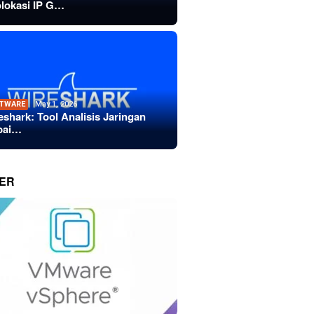
lokasi IP G…
TWARE
May 1, 2026
eshark: Tool Analisis Jaringan
bai…
ER