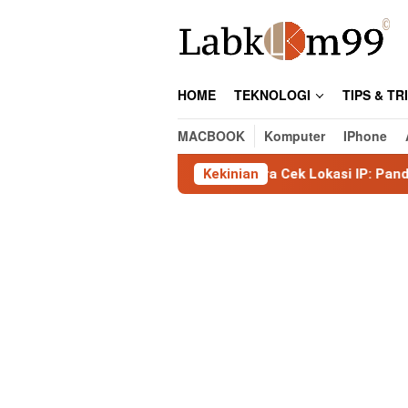
Skip
to
content
HOME
TEKNOLOGI
TIPS & TR
MACBOOK
Komputer
IPhone
Cara Cek Lokasi IP: Panduan Lengkap untuk
Kekinian