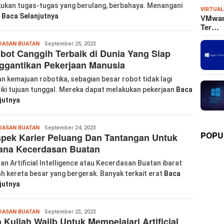
ukan tugas-tugas yang berulang, berbahaya. Menangani
VIRTUAL
s
Baca Selanjutnya
VMware
Ter…
labkom99
DASAN BUATAN
September 25, 2023
bot Canggih Terbaik di Dunia Yang Siap
ggantikan Pekerjaan Manusia
n kemajuan robotika, sebagian besar robot tidak lagi
iki tujuan tunggal. Mereka dapat melakukan pekerjaan
Baca
jutnya
labkom99
DASAN BUATAN
September 24, 2023
POPU
pek Karier Peluang Dan Tantangan Untuk
jana Kecerdasan Buatan
an Artificial Intelligence atau Kecerdasan Buatan ibarat
h kereta besar yang bergerak. Banyak terkait erat
Baca
jutnya
labkom99
DASAN BUATAN
September 23, 2023
 Kuliah Wajib Untuk Mempelajari Artificial