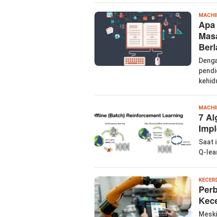
MACHI
Apa
Masa
Berl
Denga
pendi
kehid
MACHI
7 Al
Imp
Saat 
Q-lea
KECER
Perb
Kec
Meski