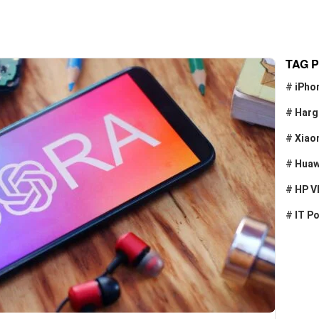
TAG 
#
iPho
#
Harg
#
Xiao
#
Huaw
#
HP V
#
IT P