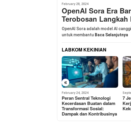
February 28, 2024
OpenAI Sora Era Bar
Terobosan Langkah
OpenAI Sora adalah model AI canggi
untuk membantu
Baca Selanjutnya
LABKOM KEKINIAN
«
February 26, 2024
February 24, 2024
Septe
10 Teknologi Artificial
Peran Sentral Teknologi
7 Je
Intelligence Teratas :
Kecerdasan Buatan dalam
Ker
Perubahan yang Akan
Transformasi Sosial:
Kek
Mengubah Masa Depan
Dampak dan Kontribusinya