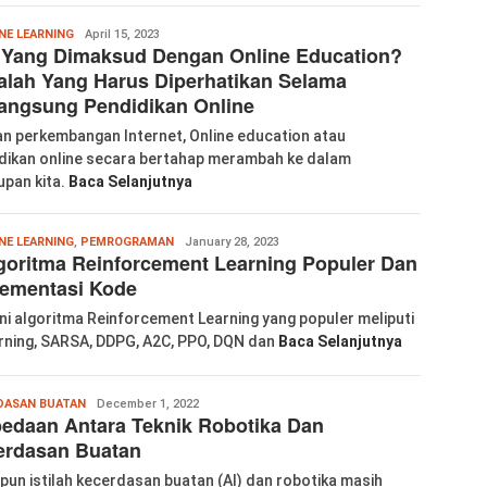
labkom99
NE LEARNING
April 15, 2023
 Yang Dimaksud Dengan Online Education?
lah Yang Harus Diperhatikan Selama
angsung Pendidikan Online
n perkembangan Internet, Online education atau
dikan online secara bertahap merambah ke dalam
upan kita.
Baca Selanjutnya
Wanglu
NE LEARNING
,
PEMROGRAMAN
January 28, 2023
goritma Reinforcement Learning Populer Dan
Piao
lementasi Kode
ini algoritma Reinforcement Learning yang populer meliputi
rning, SARSA, DDPG, A2C, PPO, DQN dan
Baca Selanjutnya
Wanglu
DASAN BUATAN
December 1, 2022
edaan Antara Teknik Robotika Dan
Piao
erdasan Buatan
pun istilah kecerdasan buatan (AI) dan robotika masih