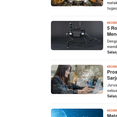
melak
tuga
KECER
5 Ro
Men
Denga
memil
Selan
KECER
Pros
Sar
Jurus
sebua
Selan
KECER
Mata