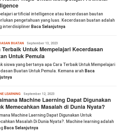
lligence
lajari artificial intelligence atau kecerdasan bautan
lukan pengetahuan yang luas. Kecerdasan buatan adalah
g interdisipliner
Baca Selanjutnya
labkom99
DASAN BUATAN
September 13, 2023
 Terbaik Untuk Mempelajari Kecerdasan
tan Untuk Pemula
k siswa yang bertanya apa Cara Terbaik Untuk Mempelajari
dasan Buatan Untuk Pemula. Kemana arah
Baca
jutnya
labkom99
NE LEARNING
September 12, 2023
aimana Machine Laerning Dapat Digunakan
uk Memecahkan Masalah di Dunia Nyata?
mana Machine Laerning Dapat Digunakan Untuk
ahkan Masalah Di Dunia Nyata?. Machine learning adalah
ng
Baca Selanjutnya