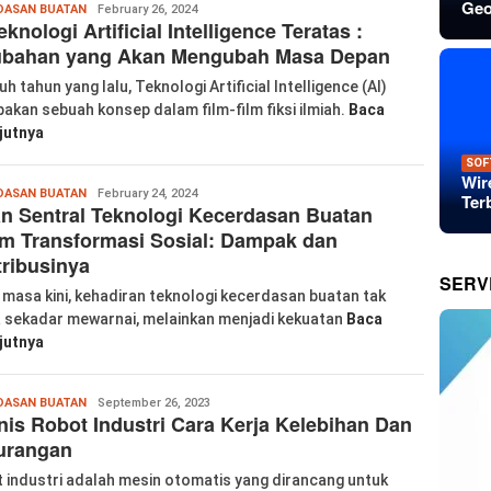
Geo
Wanglu
DASAN BUATAN
February 26, 2024
eknologi Artificial Intelligence Teratas :
Piao
ubahan yang Akan Mengubah Masa Depan
h tahun yang lalu, Teknologi Artificial Intelligence (AI)
akan sebuah konsep dalam film-film fiksi ilmiah.
Baca
jutnya
SOF
Wir
Wanglu
DASAN BUATAN
February 24, 2024
Ter
n Sentral Teknologi Kecerdasan Buatan
Piao
m Transformasi Sosial: Dampak dan
ribusinya
SERV
a masa kini, kehadiran teknologi kecerdasan buatan tak
 sekadar mewarnai, melainkan menjadi kekuatan
Baca
jutnya
Wanglu
DASAN BUATAN
September 26, 2023
nis Robot Industri Cara Kerja Kelebihan Dan
Piao
urangan
 industri adalah mesin otomatis yang dirancang untuk