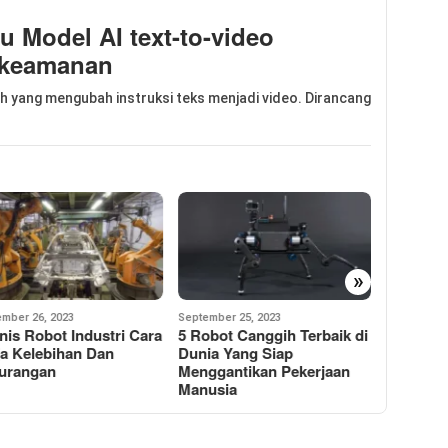
u Model AI text-to-video
 keamanan
h yang mengubah instruksi teks menjadi video. Dirancang
»
mber 26, 2023
September 25, 2023
September 
nis Robot Industri Cara
5 Robot Canggih Terbaik di
Prospek 
ja Kelebihan Dan
Dunia Yang Siap
Dan Tan
urangan
Menggantikan Pekerjaan
Sarjana
Manusia
Buatan