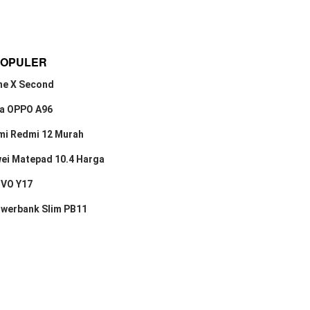
POPULER
ne X Second
a OPPO A96
mi Redmi 12 Murah
ei Matepad 10.4 Harga
IVO Y17
owerbank Slim PB11