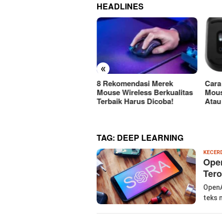
HEADLINES
«
ps dan Cara Merawat SSD
8 Rekomendasi Merek
Car
r Tahan Lama dan Tetap
Mouse Wireless Berkualitas
Mous
timal
Terbaik Harus Dicoba!
Atau
TAG:
DEEP LEARNING
KECER
Open
Ter
OpenA
teks 