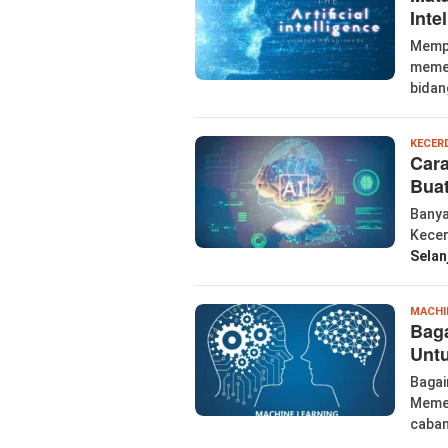
Inte
Mempe
memer
bidan
KECER
Cara
Bua
Banya
Kecer
Selan
MACHI
Bag
Unt
Bagai
Memec
caba