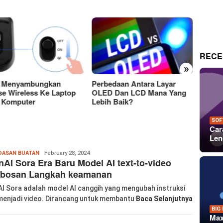
RECE
»
a Menyambungkan
Perbedaan Antara Layar
15 Tem
e Wireless Ke Laptop
OLED Dan LCD Mana Yang
Keren
 Komputer
Lebih Baik?
Untuk 
Dan P
SOF
Car
Len
labkom99
DASAN BUATAN
February 28, 2024
AI Sora Era Baru Model AI text-to-video
obosan Langkah keamanan
I Sora adalah model AI canggih yang mengubah instruksi
menjadi video. Dirancang untuk membantu
Baca Selanjutnya
BIG
Max