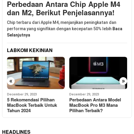
Perbedaan Antara Chip Apple M4
dan M2, Berikut Penjelasannya!
Chip terbaru dari Apple M4, menjanjikan peningkatan dan
performa yang signifikan dengan kecepatan 50% lebih
Baca
Selanjutnya
LABKOM KEKINIAN
«
»
December 29, 2023
December 29, 2023
D
5 Rekomendasi Pilihan
Perbedaan Antara Model
k
MacBook Terbaik Untuk
MacBook Pro M3 Mana
T
Tahun 2024
Pilihan Terbaik?
T
HEADLINES