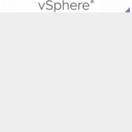
VIRTUAL SERVER
March 12, 2024
VMware vSphere Platform Virtualisasi Ter…
VIRTUAL SERVER
March 12, 2024
Hyper-V Alat Virtualisasi Kelas Enterpri…
VIRTUAL SERVER
,
WINDOWS
January 24, 2024
Windows Server Sistem Operasi Server Ber…
POPULER POST
KONTAK KAMI
TENTANG KAMI