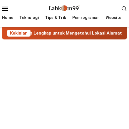
Skip
Mobile
to
Menu
content
Home
Teknologi
Tips & Trik
Pemrograman
Website
 Panduan Lengkap untuk Mengetahui Lokasi Alamat IP
Kekinian