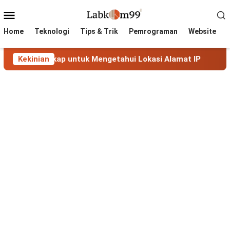
Skip
Mobile
to
Menu
content
Home
Teknologi
Tips & Trik
Pemrograman
Website
ngkap untuk Mengetahui Lokasi Alamat IP
Kekinian
MaxMind Geo