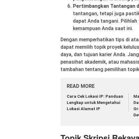
Pertimbangkan Tantangan d
tantangan, tetapi juga past
dapat Anda tangani. Pilihla
kemampuan Anda saat ini.
Dengan memperhatikan tips di a
dapat memilih topik proyek kelul
daya, dan tujuan karier Anda. Jan
penasihat akademik, atau mahasi
tambahan tentang pemilihan topik
READ MORE
Cara Cek Lokasi IP: Panduan
Ma
Lengkap untuk Mengetahui
Da
Lokasi Alamat IP
Gr
De
Topik Skripsi Rekay