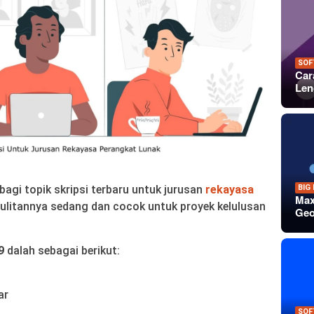
SOF
Car
Len
BIG
gi topik skripsi terbaru untuk jurusan
rekayasa
Max
sulitannya sedang dan cocok untuk proyek kelulusan
Geo
9
dalah sebagai berikut:
ar
SOF