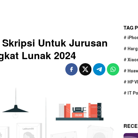
TAG 
#
iPho
Skripsi Untuk Jurusan
#
Harg
gkat Lunak 2024
#
Xiao
#
Huaw
#
HP V
#
IT P
RECE