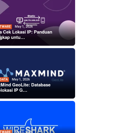
TWARE
May 1, 2026
a Cek Lokasi IP: Panduan
gkap untu…
 DATA
May 1, 2026
Mind GeoLite: Database
lokasi IP G…
TWARE
May 1, 2026