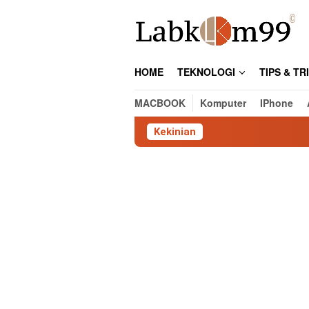
Skip
to
content
HOME
TEKNOLOGI
TIPS & TR
MACBOOK
Komputer
IPhone
Kekinian