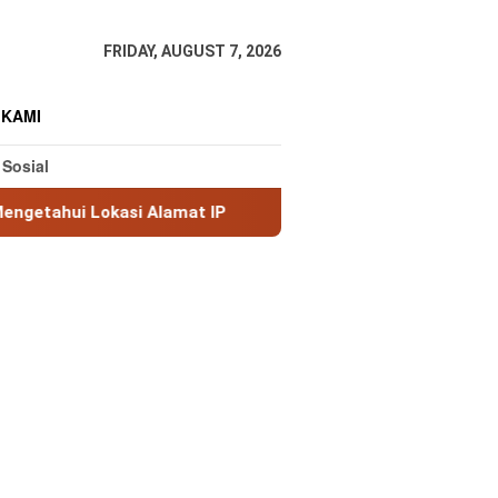
FRIDAY, AUGUST 7, 2026
 KAMI
 Sosial
asi Alamat IP
MaxMind GeoLite: Database Geolokasi IP