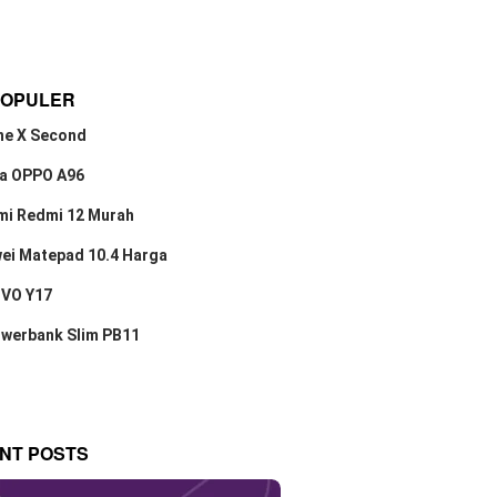
POPULER
ne X Second
a OPPO A96
mi Redmi 12 Murah
ei Matepad 10.4 Harga
IVO Y17
owerbank Slim PB11
NT POSTS