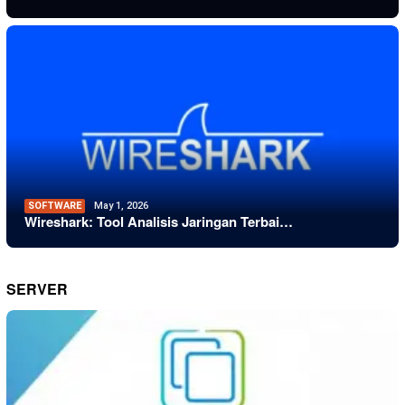
SOFTWARE
May 1, 2026
Wireshark: Tool Analisis Jaringan Terbai…
SERVER