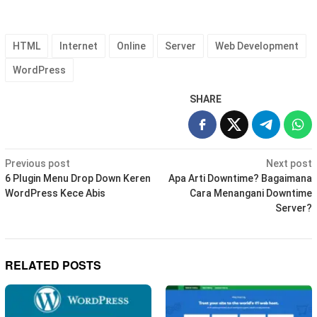
HTML
Internet
Online
Server
Web Development
WordPress
SHARE
Post
Previous post
Next post
navigation
6 Plugin Menu Drop Down Keren
Apa Arti Downtime? Bagaimana
WordPress Kece Abis
Cara Menangani Downtime
Server?
RELATED POSTS