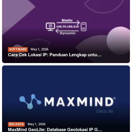
SOFTWARE
May 1, 2026
Cara Cek Lokasi IP: Panduan Lengkap untu…
BIG DATA
May 1, 2026
MaxMind GeoLite: Database Geolokasi IP G…