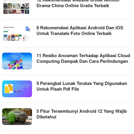
Drama China Online Gratis Terbaik
8 Rekomendasi Aplikasi Android Dan iOS
Untuk Translate Foto Online Terbaik
11 Resiko Ancaman Terhadap Aplikasi Cloud
Computing Dampak Dan Cara Perlindungan
5 Perangkat Lunak Teratas Yang Digunakan
Untuk Pisah Pdf File
5 Fitur Tersembunyi Android 12 Yang Wajib
Diketahui