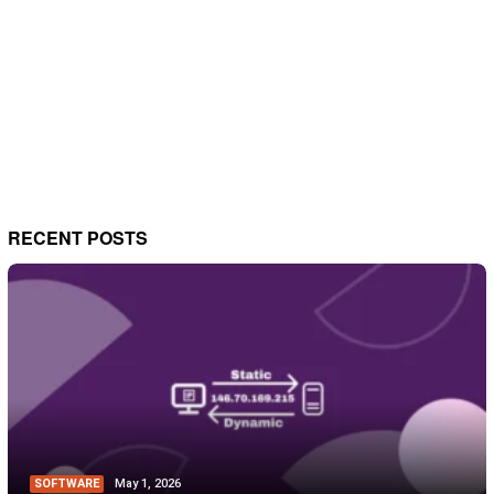
RECENT POSTS
SOFTWARE
May 1, 2026