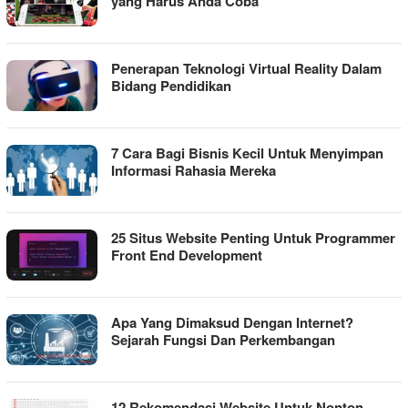
yang Harus Anda Coba
Penerapan Teknologi Virtual Reality Dalam
Bidang Pendidikan
7 Cara Bagi Bisnis Kecil Untuk Menyimpan
Informasi Rahasia Mereka
25 Situs Website Penting Untuk Programmer
Front End Development
Apa Yang Dimaksud Dengan Internet?
Sejarah Fungsi Dan Perkembangan
12 Rekomendasi Website Untuk Nonton