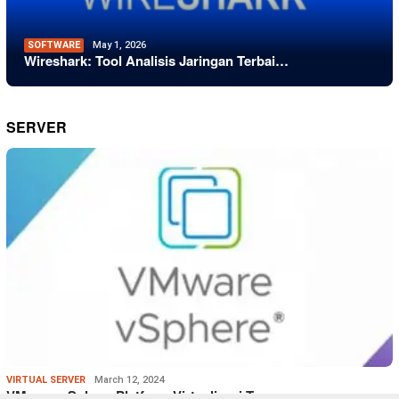
SOFTWARE
May 1, 2026
Wireshark: Tool Analisis Jaringan Terbai…
SERVER
VIRTUAL SERVER
March 12, 2024
VMware vSphere Platform Virtualisasi Ter…