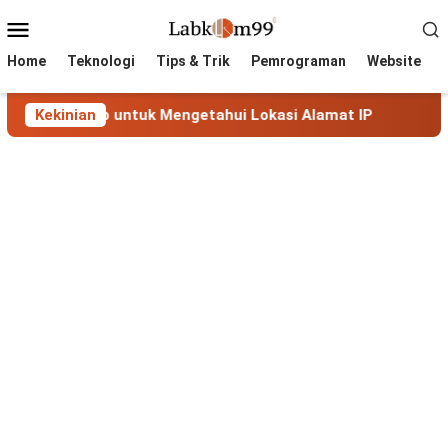
Skip
Mobile
to
Menu
content
Home
Teknologi
Tips & Trik
Pemrograman
Website
ap untuk Mengetahui Lokasi Alamat IP
Kekinian
MaxMind GeoLit