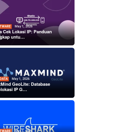
TWARE
May 1, 2026
a Cek Lokasi IP: Panduan
gkap untu…
 DATA
May 1, 2026
Mind GeoLite: Database
lokasi IP G…
TWARE
May 1, 2026