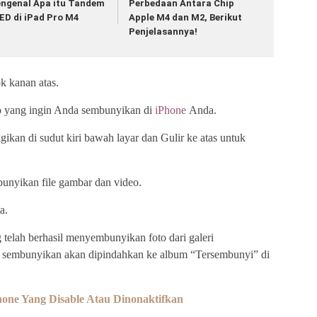
ngenal Apa itu Tandem
Perbedaan Antara Chip
ED di iPad Pro M4
Apple M4 dan M2, Berikut
Penjelasannya!
ok kanan atas.
to yang ingin Anda sembunyikan di
iPhone
Anda.
ikan di sudut kiri bawah layar dan Gulir ke atas untuk
nyikan file gambar dan video.
a.
telah berhasil menyembunyikan foto dari galeri
sembunyikan akan dipindahkan ke album “Tersembunyi” di
one Yang Disable Atau Dinonaktifkan