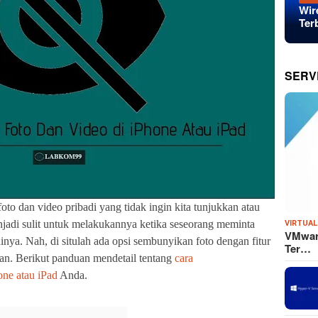
Wir
Ter
SERV
to dan video pribadi yang tidak ingin kita tunjukkan atau
jadi sulit untuk melakukannya ketika seseorang meminta
VIRTUAL
VMware
nya. Nah, di situlah ada opsi sembunyikan foto dengan fitur
Ter…
n. Berikut panduan mendetail tentang
cara
ne atau iPad
Anda.