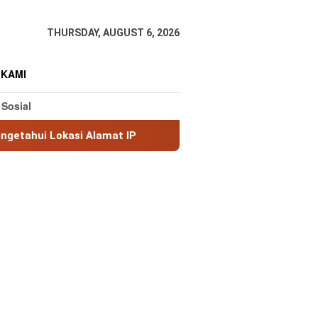
THURSDAY, AUGUST 6, 2026
 KAMI
 Sosial
Alamat IP
MaxMind GeoLite: Database Geolokasi IP Gra