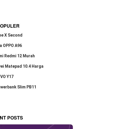
POPULER
ne X Second
a OPPO A96
mi Redmi 12 Murah
ei Matepad 10.4 Harga
IVO Y17
owerbank Slim PB11
NT POSTS