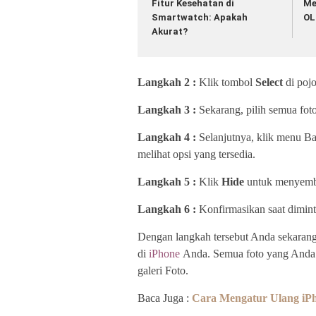
Fitur Kesehatan di
Me
Smartwatch: Apakah
OL
Akurat?
Langkah 2 :
Klik tombol
Select
di poj
Langkah 3 :
Sekarang, pilih semua fo
Langkah 4 :
Selanjutnya, klik menu Bag
melihat opsi yang tersedia.
Langkah 5 :
Klik
Hide
untuk menyembu
Langkah 6 :
Konfirmasikan saat dimint
Dengan langkah tersebut Anda sekarang 
di
iPhone
Anda. Semua foto yang Anda 
galeri Foto.
Baca Juga :
Cara Mengatur Ulang iPh