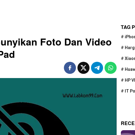
TAG 
#
iPho
unyikan Foto Dan Video
#
Harg
iPad
#
Xiao
#
Huaw
#
HP V
#
IT P
RECE