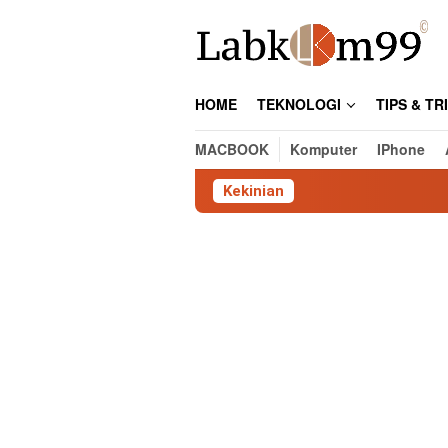
Skip
to
content
HOME
TEKNOLOGI
TIPS & TR
MACBOOK
Komputer
IPhone
Kekinian
Ca