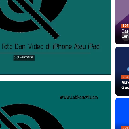
SOF
Car
Len
BIG
Max
Geo
SOF