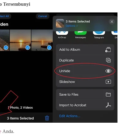
eo Tersembunyi
e
Anda.