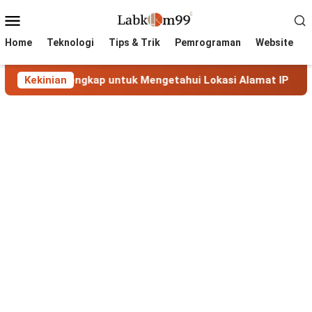
Skip
Mobile
to
Menu
content
Home
Teknologi
Tips & Trik
Pemrograman
Website
nduan Lengkap untuk Mengetahui Lokasi Alamat IP
Kekinian
Max