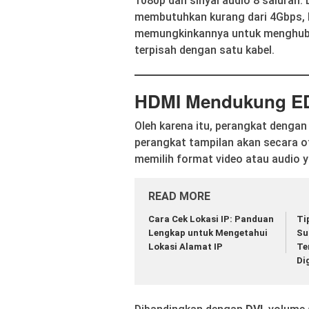
1080p dan sinyal audio 8 saluran. 
membutuhkan kurang dari 4Gbps, H
memungkinkannya untuk menghubu
terpisah dengan satu kabel.
HDMI Mendukung E
Oleh karena itu, perangkat dengan
perangkat tampilan akan secara o
memilih format video atau audio y
READ MORE
Cara Cek Lokasi IP: Panduan
Ti
Lengkap untuk Mengetahui
Su
Lokasi Alamat IP
Te
Di