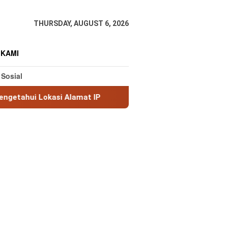
THURSDAY, AUGUST 6, 2026
 KAMI
 Sosial
i Alamat IP
MaxMind GeoLite: Database Geolokasi IP G