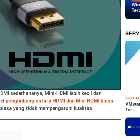
Wir
Ter
SERV
DMI sederhananya, Mini-HDMI lebih kecil dan
VIRTUAL
bel
penghubung antara HDMI dan Mini HDMI biasa
.
VMware
 biasa yang tidak mempengaruhi kualitas.
Ter…