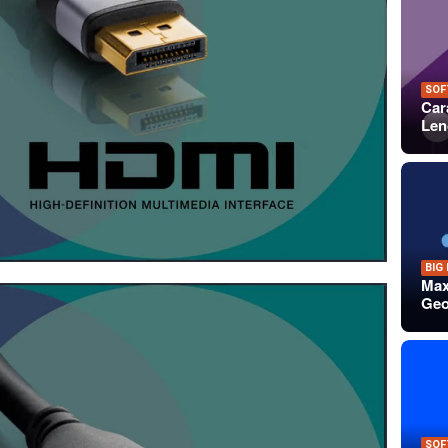
SOF
Car
Len
BIG
Max
Geo
SOF