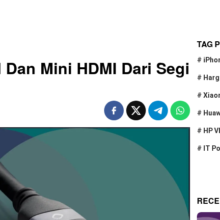
TAG 
#
iPho
Dan Mini HDMI Dari Segi
#
Harg
#
Xiao
#
Huaw
#
HP V
#
IT P
RECE