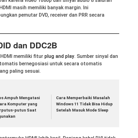
Dan karena video 1080p dan sinyal audio 8 saluran
DMI masih memiliki banyak margin. Ini
ngkan pemutar DVD, receiver dan PRR secara
DID dan DDC2B
 HDMI memiliki fitur
plug and play
. Sumber sinyal dan
tomatis bernegosiasi untuk secara otomatis
ang paling sesuai.
ps Ampuh Mengatasi
Cara Memperbaiki Masalah
ara Komputer yang
Windows 11 Tidak Bisa Hidup
rputus-putus Saat
Setelah Masuk Mode Sleep
gunakan