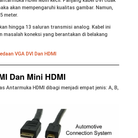
antarmuka HDMI lebih kecil. Panjang kabel DVI tidak
k maka akan mempengaruhi kualitas gambar. Namun,
5 meter.
n hingga 13 saluran transmisi analog. Kabel ini
an masalah koneksi yang berantakan di belakang
edaan VGA DVI Dan HDMI
MI Dan Mini HDMI
tas Antarmuka HDMI dibagi menjadi empat jenis: A, B,