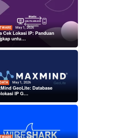
TWARE
May 1, 2026
a Cek Lokasi IP: Panduan
gkap untu…
 DATA
May 1, 2026
Mind GeoLite: Database
lokasi IP G…
TWARE
May 1, 2026