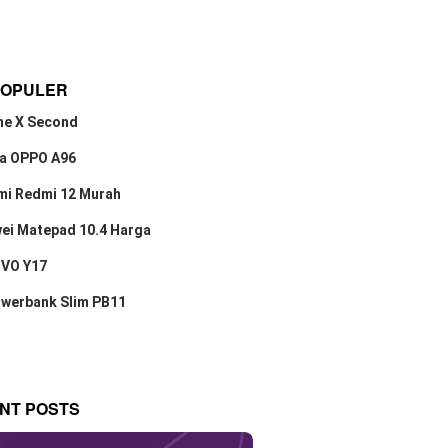
POPULER
ne X Second
a OPPO A96
mi Redmi 12 Murah
ei Matepad 10.4 Harga
IVO Y17
owerbank Slim PB11
NT POSTS