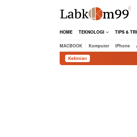
Skip
to
content
HOME
TEKNOLOGI
TIPS & TR
MACBOOK
Komputer
IPhone
Kekinian