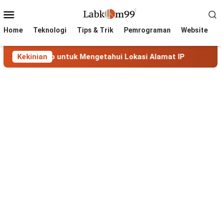
Skip
Mobile
to
Menu
content
Home
Teknologi
Tips & Trik
Pemrograman
Website
p untuk Mengetahui Lokasi Alamat IP
Kekinian
MaxMind GeoLite