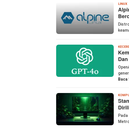
W
LINUX
Alpi
P
Ber
Distr
keama
KECER
Kem
Dan
OpenA
gener
Baca 
KOMP
Sta
Diri
Pada 
Metro