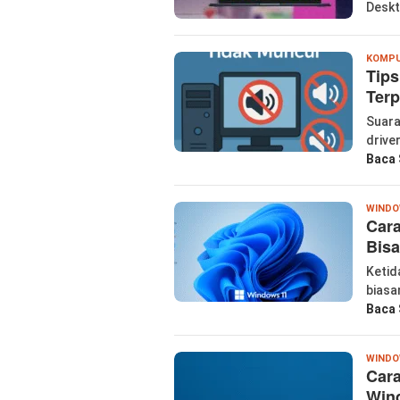
Deskt
KOMP
Tip
Terp
Suara
drive
Baca 
WIND
Car
Bisa
Ketid
biasa
Baca 
WIND
Cara
Win