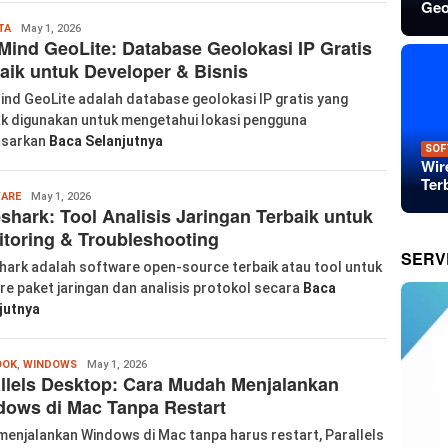
Geo
labkom99
TA
May 1, 2026
ind GeoLite: Database Geolokasi IP Gratis
aik untuk Developer & Bisnis
nd GeoLite adalah database geolokasi IP gratis yang
k digunakan untuk mengetahui lokasi pengguna
asarkan
Baca Selanjutnya
SOF
Wir
Ter
labkom99
ARE
May 1, 2026
shark: Tool Analisis Jaringan Terbaik untuk
toring & Troubleshooting
SERV
hark adalah software open-source terbaik atau tool untuk
re paket jaringan dan analisis protokol secara
Baca
jutnya
labkom99
OOK
,
WINDOWS
May 1, 2026
llels Desktop: Cara Mudah Menjalankan
ows di Mac Tanpa Restart
 menjalankan Windows di Mac tanpa harus restart, Parallels