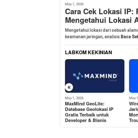
May 1, 2026
Cara Cek Lokasi IP:
Mengetahui Lokasi A
Mengetahui lokasi dari sebuah alama
keamanan jaringan, analisis
Baca Se
LABKOM KEKINIAN
«
May 1
May 1, 2026
May 1, 2026
Para
MaxMind GeoLite:
Wireshark: Tool Analisis
Mud
Database Geolokasi IP
Jaringan Terbaik untuk
Win
Gratis Terbaik untuk
Monitoring &
Rest
Developer & Bisnis
Troubleshooting