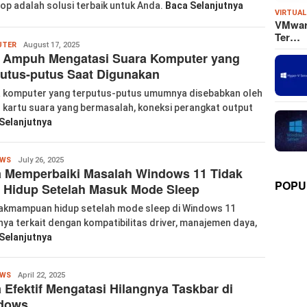
op adalah solusi terbaik untuk Anda.
Baca Selanjutnya
VIRTUAL
VMware
Ter…
labkom99
UTER
August 17, 2025
s Ampuh Mengatasi Suara Komputer yang
utus-putus Saat Digunakan
 komputer yang terputus-putus umumnya disebabkan oleh
r kartu suara yang bermasalah, koneksi perangkat output
Selanjutnya
labkom99
OWS
July 26, 2025
a Memperbaiki Masalah Windows 11 Tidak
POPU
 Hidup Setelah Masuk Mode Sleep
akmampuan hidup setelah mode sleep di Windows 11
nya terkait dengan kompatibilitas driver, manajemen daya,
Selanjutnya
labkom99
OWS
April 22, 2025
 Efektif Mengatasi Hilangnya Taskbar di
dows