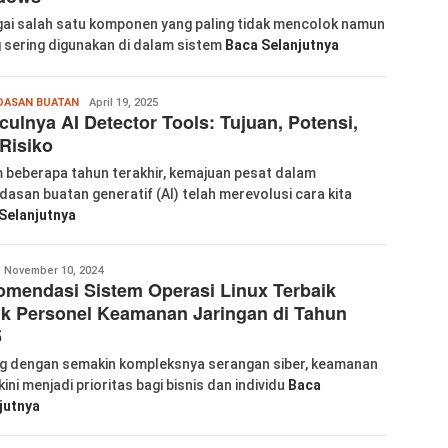
ai salah satu komponen yang paling tidak mencolok namun
g sering digunakan di dalam sistem
Baca Selanjutnya
labkom99
DASAN BUATAN
April 19, 2025
ulnya AI Detector Tools: Tujuan, Potensi,
Risiko
 beberapa tahun terakhir, kemajuan pesat dalam
dasan buatan generatif (AI) telah merevolusi cara kita
Selanjutnya
abkom99
November 10, 2024
mendasi Sistem Operasi Linux Terbaik
k Personel Keamanan Jaringan di Tahun
5
ng dengan semakin kompleksnya serangan siber, keamanan
kini menjadi prioritas bagi bisnis dan individu
Baca
jutnya