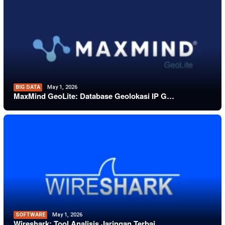
BIG DATA
May 1, 2026
MaxMind GeoLite: Database Geolokasi IP G…
SOFTWARE
May 1, 2026
Wireshark: Tool Analisis Jaringan Terbai…