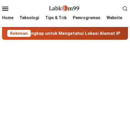
Skip
Mobile
to
Menu
content
Home
Teknologi
Tips & Trik
Pemrograman
Website
an Lengkap untuk Mengetahui Lokasi Alamat IP
Kekinian
MaxMin