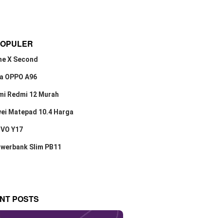
POPULER
ne X Second
a OPPO A96
mi Redmi 12 Murah
ei Matepad 10.4 Harga
IVO Y17
owerbank Slim PB11
NT POSTS