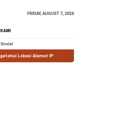
FRIDAY, AUGUST 7, 2026
 KAMI
 Sosial
Alamat IP
MaxMind GeoLite: Database Geolokasi IP Gra