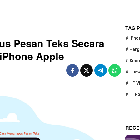
TAG 
#
iPho
us Pesan Teks Secara
#
Harg
 iPhone Apple
#
Xiao
#
Huaw
#
HP V
#
IT P
RECE