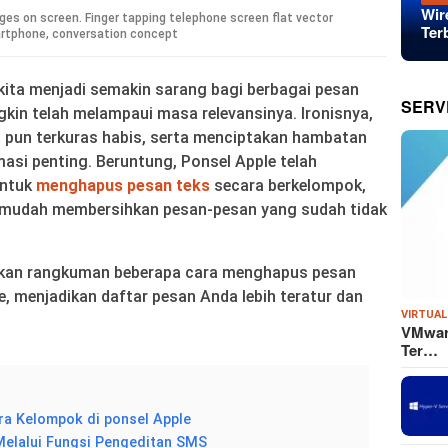
Wir
es on screen. Finger tapping telephone screen flat vector
Ter
martphone, conversation concept
 kita menjadi semakin sarang bagi berbagai pesan
SERV
kin telah melampaui masa relevansinya. Ironisnya,
 pun terkuras habis, serta menciptakan hambatan
asi penting. Beruntung, Ponsel Apple telah
untuk
menghapus pesan teks
secara berkelompok,
 mudah membersihkan pesan-pesan yang sudah tidak
ikan rangkuman beberapa cara menghapus pesan
e, menjadikan daftar pesan Anda lebih teratur dan
VIRTUAL
VMware
Ter…
a Kelompok di ponsel Apple
Melalui Fungsi Pengeditan SMS