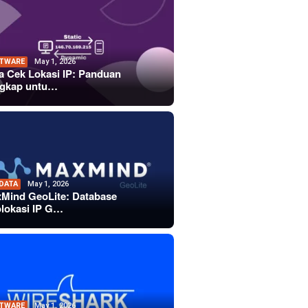
TWARE
May 1, 2026
a Cek Lokasi IP: Panduan
gkap untu…
 DATA
May 1, 2026
Mind GeoLite: Database
lokasi IP G…
TWARE
May 1, 2026