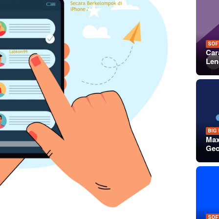
SOF
Car
Len
BIG
Max
Geo
SOF