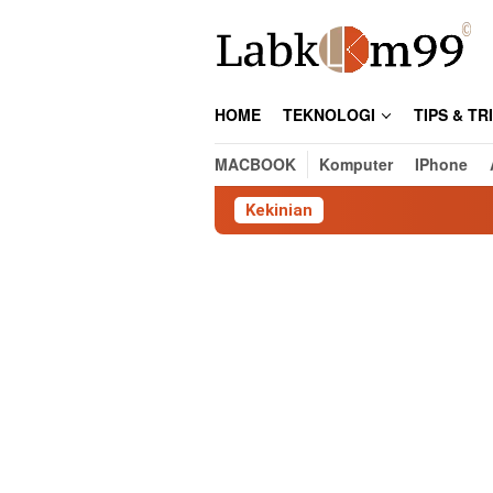
Skip
to
content
HOME
TEKNOLOGI
TIPS & TR
MACBOOK
Komputer
IPhone
Kekinian
Ca