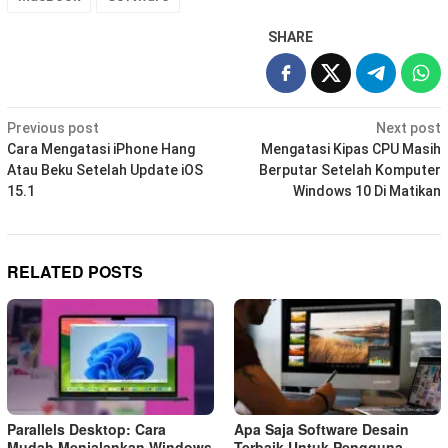
SHARE
Post
Previous post
Next post
navigation
Cara Mengatasi iPhone Hang
Mengatasi Kipas CPU Masih
Atau Beku Setelah Update iOS
Berputar Setelah Komputer
15.1
Windows 10 Di Matikan
RELATED POSTS
Parallels Desktop: Cara
Apa Saja Software Desain
Mudah Menjalankan Windows
Terbaik Untuk Pengguna