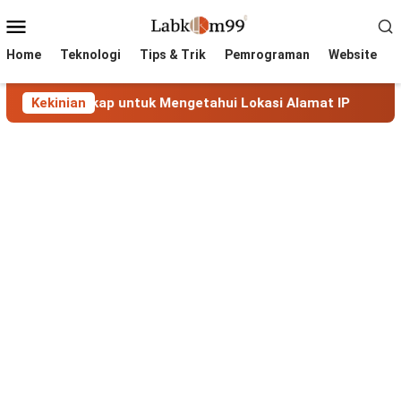
Skip
Mobile
to
Menu
content
Home
Teknologi
Tips & Trik
Pemrograman
Website
gkap untuk Mengetahui Lokasi Alamat IP
Kekinian
MaxMind GeoL