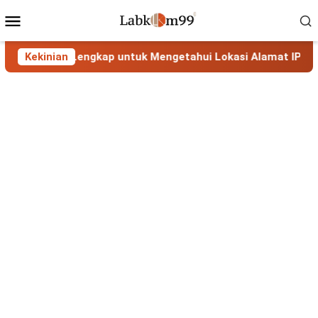
Skip
Mobile
to
Menu
content
nduan Lengkap untuk Mengetahui Lokasi Alamat IP
Kekinian
MaxM