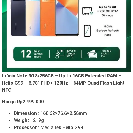
Infinix Note 30 8/256GB – Up to 16GB Extended RAM –
Helio G99 – 6.78″ FHD+ 120Hz – 64MP Quad Flash Light –
NFC
Harga Rp2.499.000
Dimension : 168.62×76.6×8.58mm
Weight : 219g
Processor : MediaTek Helio G99