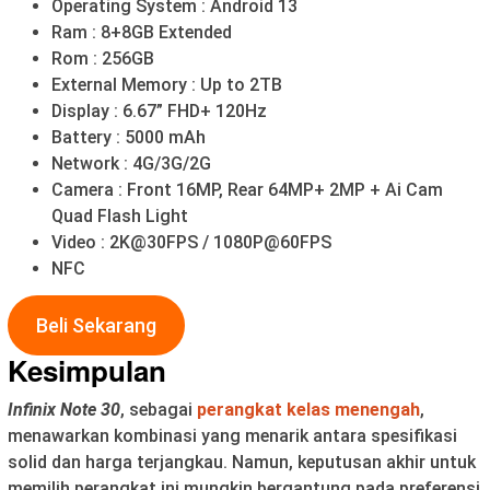
Operating System : Android 13
Ram : 8+8GB Extended
Rom : 256GB
External Memory : Up to 2TB
Display : 6.67” FHD+ 120Hz
Battery : 5000 mAh
Network : 4G/3G/2G
Camera : Front 16MP, Rear 64MP+ 2MP + Ai Cam
Quad Flash Light
Video : 2K@30FPS / 1080P@60FPS
NFC
Beli Sekarang
Kesimpulan
Infinix Note 30
, sebagai
perangkat kelas menengah
,
menawarkan kombinasi yang menarik antara spesifikasi
solid dan harga terjangkau. Namun, keputusan akhir untuk
memilih perangkat ini mungkin bergantung pada preferensi