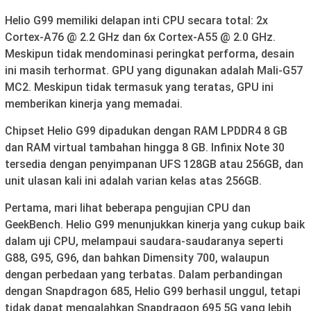
Helio G99 memiliki delapan inti CPU secara total: 2x
Cortex-A76 @ 2.2 GHz dan 6x Cortex-A55 @ 2.0 GHz.
Meskipun tidak mendominasi peringkat performa, desain
ini masih terhormat. GPU yang digunakan adalah Mali-G57
MC2. Meskipun tidak termasuk yang teratas, GPU ini
memberikan kinerja yang memadai.
Chipset Helio G99 dipadukan dengan RAM LPDDR4 8 GB
dan RAM virtual tambahan hingga 8 GB. Infinix Note 30
tersedia dengan penyimpanan UFS 128GB atau 256GB, dan
unit ulasan kali ini adalah varian kelas atas 256GB.
Pertama, mari lihat beberapa pengujian CPU dan
GeekBench. Helio G99 menunjukkan kinerja yang cukup baik
dalam uji CPU, melampaui saudara-saudaranya seperti
G88, G95, G96, dan bahkan Dimensity 700, walaupun
dengan perbedaan yang terbatas. Dalam perbandingan
dengan Snapdragon 685, Helio G99 berhasil unggul, tetapi
tidak dapat mengalahkan Snapdragon 695 5G yang lebih