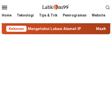
Skip
Mobile
to
Menu
content
Home
Teknologi
Tips & Trik
Pemrograman
Website
engetahui Lokasi Alamat IP
Kekinian
MaxMind GeoLite: Database