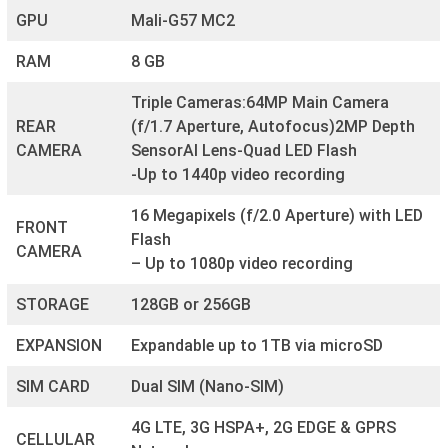
GPU
Mali-G57 MC2
RAM
8 GB
Triple Cameras:64MP Main Camera
REAR
(f/1.7 Aperture, Autofocus)2MP Depth
CAMERA
SensorAI Lens-Quad LED Flash
-Up to 1440p video recording
16 Megapixels (f/2.0 Aperture) with LED
FRONT
Flash
CAMERA
– Up to 1080p video recording
STORAGE
128GB or 256GB
EXPANSION
Expandable up to 1TB via microSD
SIM CARD
Dual SIM (Nano-SIM)
4G LTE, 3G HSPA+, 2G EDGE & GPRS
CELLULAR