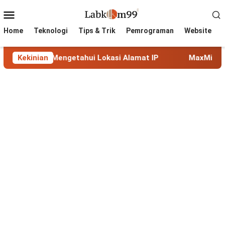
Skip
Mobile
to
Menu
content
Home
Teknologi
Tips & Trik
Pemrograman
Website
Mengetahui Lokasi Alamat IP
Kekinian
MaxMind GeoLite: Databas