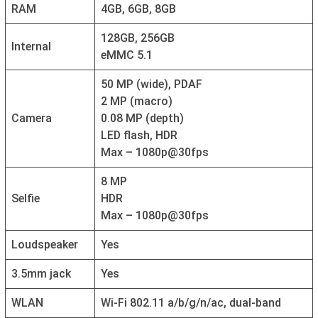
RAM
4GB, 6GB, 8GB
128GB, 256GB
Internal
eMMC 5.1
50 MP (wide), PDAF
2 MP (macro)
Camera
0.08 MP (depth)
LED flash, HDR
Max – 1080p@30fps
8 MP
Selfie
HDR
Max – 1080p@30fps
Loudspeaker
Yes
3.5mm jack
Yes
WLAN
Wi-Fi 802.11 a/b/g/n/ac, dual-band