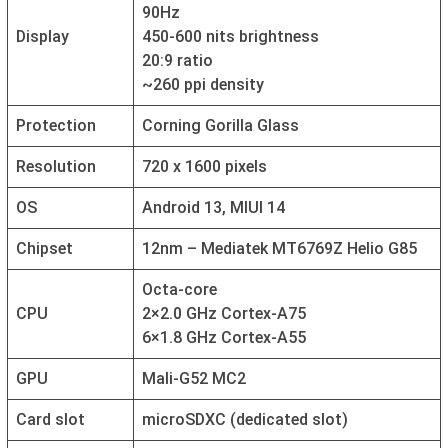
90Hz
Display
450-600 nits brightness
20:9 ratio
~260 ppi density
Protection
Corning Gorilla Glass
Resolution
720 x 1600 pixels
OS
Android 13, MIUI 14
Chipset
12nm – Mediatek MT6769Z Helio G85
Octa-core
CPU
2×2.0 GHz Cortex-A75
6×1.8 GHz Cortex-A55
GPU
Mali-G52 MC2
Card slot
microSDXC (dedicated slot)