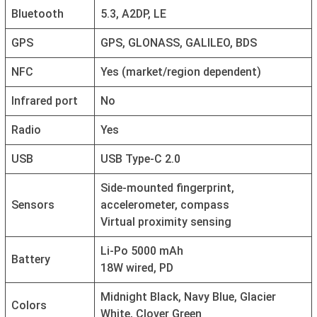
Bluetooth
5.3, A2DP, LE
GPS
GPS, GLONASS, GALILEO, BDS
NFC
Yes (market/region dependent)
Infrared port
No
Radio
Yes
USB
USB Type-C 2.0
Side-mounted fingerprint,
Sensors
accelerometer, compass
Virtual proximity sensing
Li-Po 5000 mAh
Battery
18W wired, PD
Midnight Black, Navy Blue, Glacier
Colors
White, Clover Green