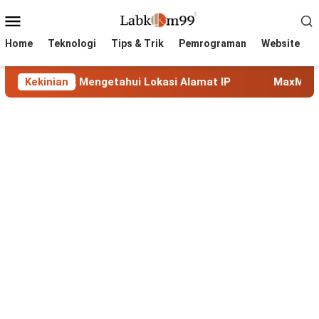
Skip
Mobile
to
Menu
content
Home
Teknologi
Tips & Trik
Pemrograman
Website
k Mengetahui Lokasi Alamat IP
Kekinian
MaxMind GeoLite: Data