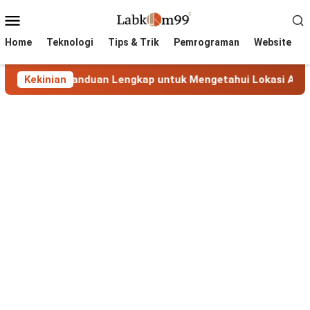
Skip
Mobile
to
Menu
content
Home
Teknologi
Tips & Trik
Pemrograman
Website
kasi IP: Panduan Lengkap untuk Mengetahui Lokasi Alamat I
Kekinian