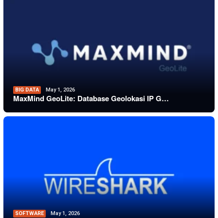
BIG DATA
May 1, 2026
MaxMind GeoLite: Database Geolokasi IP G…
SOFTWARE
May 1, 2026