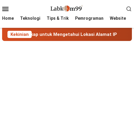
Skip
Mobile
to
Menu
content
Home
Teknologi
Tips & Trik
Pemrograman
Website
n Lengkap untuk Mengetahui Lokasi Alamat IP
Kekinian
MaxMind