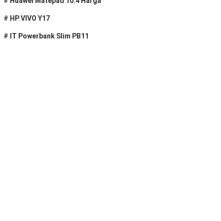
#
Huawei Matepad 10.4 Harga
#
HP VIVO Y17
#
IT Powerbank Slim PB11