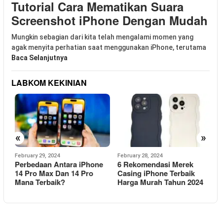
Tutorial Cara Mematikan Suara
Screenshot iPhone Dengan Mudah
Mungkin sebagian dari kita telah mengalami momen yang
agak menyita perhatian saat menggunakan iPhone, terutama
Baca Selanjutnya
LABKOM KEKINIAN
«
»
February 29, 2024
February 28, 2024
J
Perbedaan Antara iPhone
6 Rekomendasi Merek
P
14 Pro Max Dan 14 Pro
Casing iPhone Terbaik
1
Mana Terbaik?
Harga Murah Tahun 2024
Y