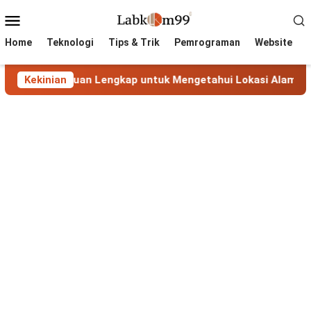
Skip
Mobile
to
Menu
content
Home
Teknologi
Tips & Trik
Pemrograman
Website
P: Panduan Lengkap untuk Mengetahui Lokasi Alamat IP
Kekinian