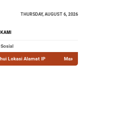
THURSDAY, AUGUST 6, 2026
 KAMI
 Sosial
MaxMind GeoLite: Database Geolokasi IP Gratis Terba