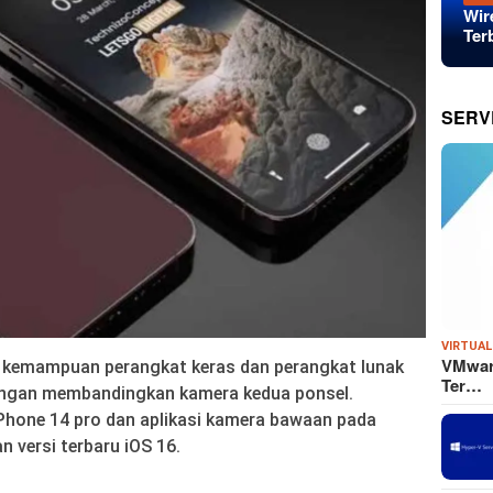
Wir
Ter
SERV
VIRTUAL
VMware
kemampuan perangkat keras dan perangkat lunak
Ter…
dengan membandingkan kamera kedua ponsel.
iPhone 14 pro dan aplikasi kamera bawaan pada
 versi terbaru iOS 16.