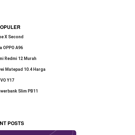
POPULER
ne X Second
a OPPO A96
mi Redmi 12 Murah
ei Matepad 10.4 Harga
IVO Y17
owerbank Slim PB11
NT POSTS