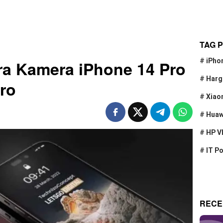
TAG 
#
iPho
ra Kamera iPhone 14 Pro
#
Harg
ro
#
Xiao
#
Huaw
#
HP V
#
IT P
RECE