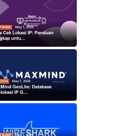
TWARE
May 1, 2026
a Cek Lokasi IP: Panduan
gkap untu…
 DATA
May 1, 2026
Mind GeoLite: Database
lokasi IP G…
TWARE
May 1, 2026