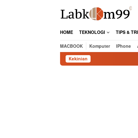
Skip
to
content
HOME
TEKNOLOGI
TIPS & TR
MACBOOK
Komputer
IPhone
Kekinian
Cara Cek Lo