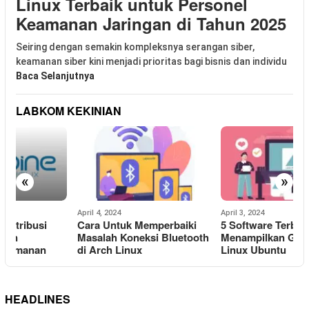
Linux Terbaik untuk Personel
Keamanan Jaringan di Tahun 2025
Seiring dengan semakin kompleksnya serangan siber,
keamanan siber kini menjadi prioritas bagi bisnis dan individu
Baca Selanjutnya
LABKOM KEKINIAN
«
»
April 4, 2024
April 3, 2024
A
Cara Untuk Memperbaiki
5 Software Terbaik Untuk
Masalah Koneksi Bluetooth
Menampilkan Gambar di
I
di Arch Linux
Linux Ubuntu
L
HEADLINES