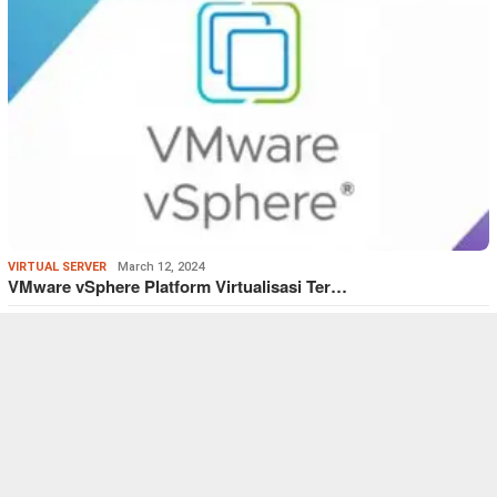
VIRTUAL SERVER
March 12, 2024
VMware vSphere Platform Virtualisasi Ter…
VIRTUAL SERVER
March 12, 2024
Hyper-V Alat Virtualisasi Kelas Enterpri…
VIRTUAL SERVER
,
WINDOWS
January 24, 2024
Windows Server Sistem Operasi Server Ber…