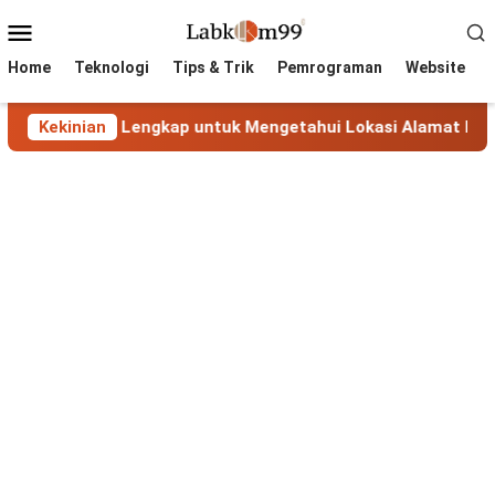
Skip
Mobile
to
Menu
content
Home
Teknologi
Tips & Trik
Pemrograman
Website
duan Lengkap untuk Mengetahui Lokasi Alamat IP
Kekinian
MaxM