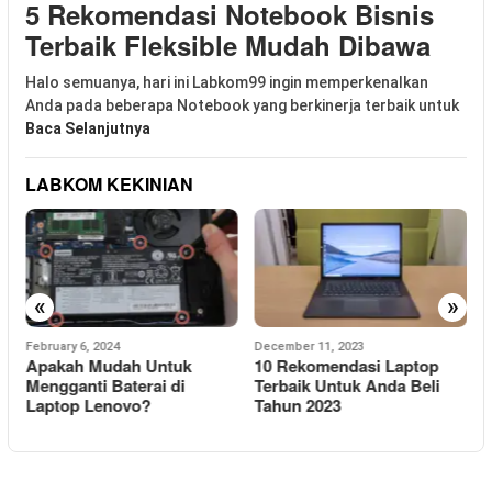
5 Rekomendasi Notebook Bisnis
Terbaik Fleksible Mudah Dibawa
Halo semuanya, hari ini Labkom99 ingin memperkenalkan
Anda pada beberapa Notebook yang berkinerja terbaik untuk
Baca Selanjutnya
LABKOM KEKINIAN
«
»
February 6, 2024
December 11, 2023
S
Apakah Mudah Untuk
10 Rekomendasi Laptop
1
Mengganti Baterai di
Terbaik Untuk Anda Beli
i
Laptop Lenovo?
Tahun 2023
K
H