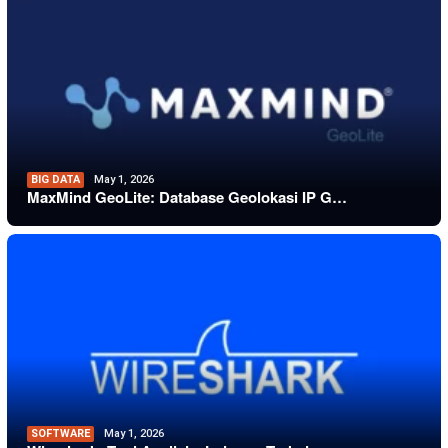
BIG DATA
May 1, 2026
MaxMind GeoLite: Database Geolokasi IP G…
SOFTWARE
May 1, 2026