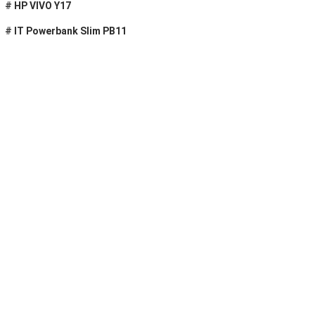
#
HP VIVO Y17
#
IT Powerbank Slim PB11