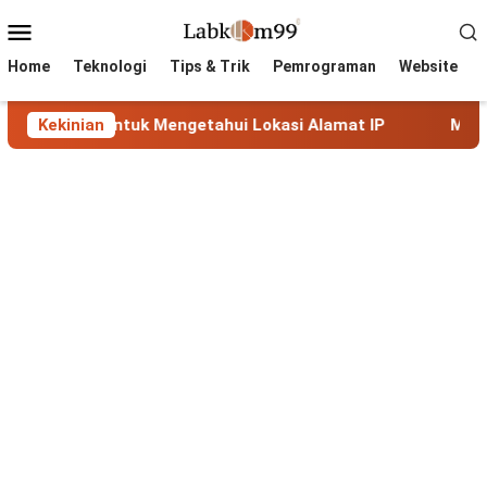
Skip
Mobile
to
Menu
content
Home
Teknologi
Tips & Trik
Pemrograman
Website
 Lengkap untuk Mengetahui Lokasi Alamat IP
Kekinian
MaxMind 