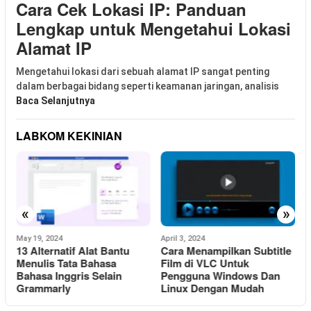
Cara Cek Lokasi IP: Panduan
Lengkap untuk Mengetahui Lokasi
Alamat IP
Mengetahui lokasi dari sebuah alamat IP sangat penting
dalam berbagai bidang seperti keamanan jaringan, analisis
Baca Selanjutnya
LABKOM KEKINIAN
«
»
May 19, 2024
April 3, 2024
M
13 Alternatif Alat Bantu
Cara Menampilkan Subtitle
C
Menulis Tata Bahasa
Film di VLC Untuk
Bahasa Inggris Selain
Pengguna Windows Dan
Grammarly
Linux Dengan Mudah