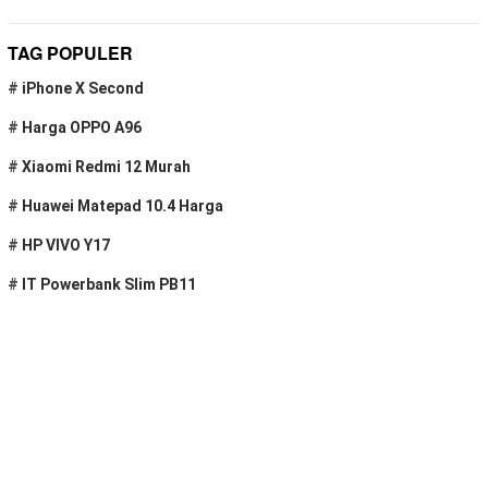
TAG POPULER
#
iPhone X Second
#
Harga OPPO A96
#
Xiaomi Redmi 12 Murah
#
Huawei Matepad 10.4 Harga
#
HP VIVO Y17
#
IT Powerbank Slim PB11