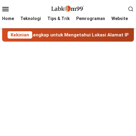
Skip
Mobile
to
Menu
content
Home
Teknologi
Tips & Trik
Pemrograman
Website
nduan Lengkap untuk Mengetahui Lokasi Alamat IP
Kekinian
MaxM