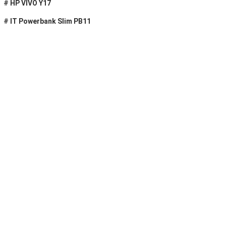
#
HP VIVO Y17
#
IT Powerbank Slim PB11