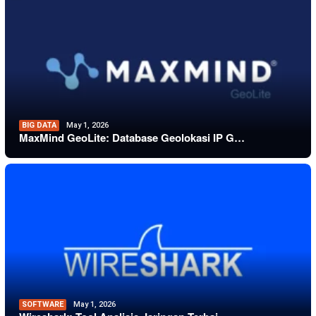
BIG DATA
May 1, 2026
MaxMind GeoLite: Database Geolokasi IP G…
SOFTWARE
May 1, 2026