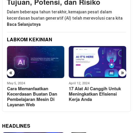
Tujuan, Potensi, dan Risiko
Dalam beberapa tahun terakhir, kemajuan pesat dalam
kecerdasan buatan generatif (AI) telah merevolusi cara kita
Baca Selanjutnya
LABKOM KEKINIAN
«
»
May 5, 2024
April 12, 2024
M
Cara Memanfaatkan
17 Alat AI Canggih Untuk
9
n
Kecerdasan Buatan Dan
Meningkatkan Efisiensi
Pembelajaran Mesin Di
Kerja Anda
P
Layanan Web
HEADLINES