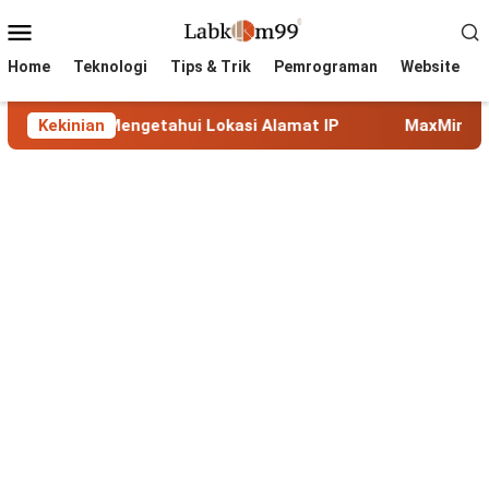
Skip
Mobile
to
Menu
content
Home
Teknologi
Tips & Trik
Pemrograman
Website
getahui Lokasi Alamat IP
Kekinian
MaxMind GeoLite: Database G