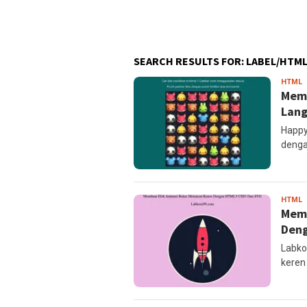
SEARCH RESULTS FOR: LABEL/HTM
l
HTML
Mem
Lang
Happy
denga
l
HTML
Memb
Deng
Labko
keren