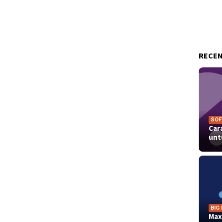
RECEN
SOF
Car
un
BIG
Max