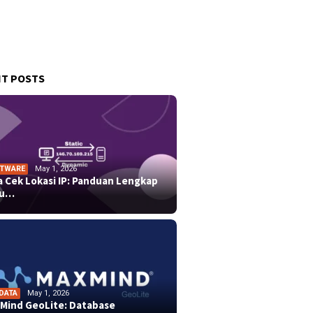
T POSTS
TWARE
May 1, 2026
a Cek Lokasi IP: Panduan Lengkap
tu…
 DATA
May 1, 2026
Mind GeoLite: Database