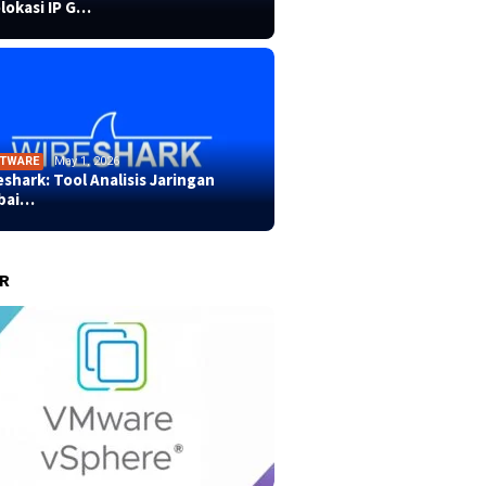
lokasi IP G…
TWARE
May 1, 2026
eshark: Tool Analisis Jaringan
bai…
ER