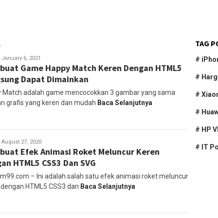
L
TAG P
abkom99
January 6, 2021
#
iPho
buat Game Happy Match Keren Dengan HTML5
#
Harg
sung Dapat Dimainkan
 Match adalah game mencocokkan 3 gambar yang sama
#
Xiao
n grafis yang keren dan mudah
Baca Selanjutnya
#
Huaw
#
HP V
abkom99
August 27, 2020
#
IT P
uat Efek Animasi Roket Meluncur Keren
an HTML5 CSS3 Dan SVG
m99.com – Ini adalah salah satu efek animasi roket meluncur
 dengan HTML5 CSS3 dan
Baca Selanjutnya