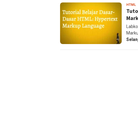
l
HTML
Tuto
Mar
Labko
Marku
Selan