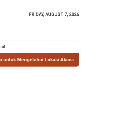
FRIDAY, AUGUST 7, 2026
ial
Mengetahui Lokasi Alamat IP
MaxMind GeoLite: Database