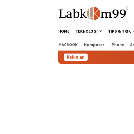
Skip
to
content
HOME
TEKNOLOGI
TIPS & TRIK
MACBOOK
Komputer
IPhone
A
Kekinian