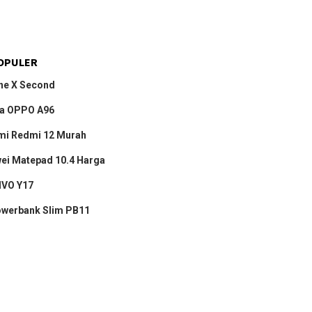
OPULER
ne X Second
a OPPO A96
mi Redmi 12 Murah
ei Matepad 10.4 Harga
IVO Y17
owerbank Slim PB11