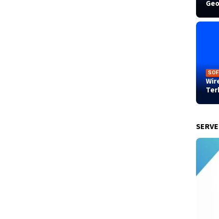
Geo
SOF
Wir
Ter
SERV