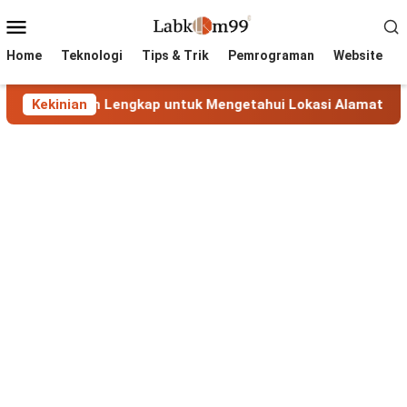
Skip
Mobile
to
Menu
content
Home
Teknologi
Tips & Trik
Pemrograman
Website
 Panduan Lengkap untuk Mengetahui Lokasi Alamat IP
Kekinian