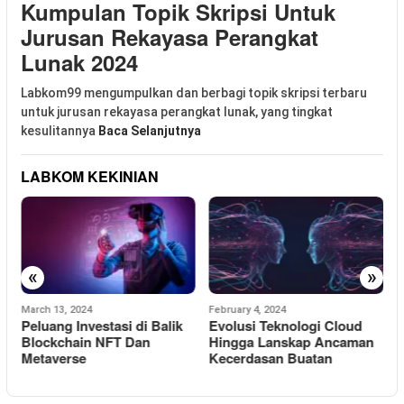
Kumpulan Topik Skripsi Untuk
Jurusan Rekayasa Perangkat
Lunak 2024
Labkom99 mengumpulkan dan berbagi topik skripsi terbaru
untuk jurusan rekayasa perangkat lunak, yang tingkat
kesulitannya
Baca Selanjutnya
LABKOM KEKINIAN
«
»
March 13, 2024
February 4, 2024
J
Peluang Investasi di Balik
Evolusi Teknologi Cloud
M
Blockchain NFT Dan
Hingga Lanskap Ancaman
T
Metaverse
Kecerdasan Buatan